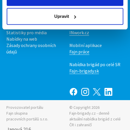
Kontakt
Mobilní aplikace
O nás
Fajn brigády
Upravit
Podmínky
Upravit předvolby cookies
Nabídka práce z celé ČR
Statistiky pro média
INwork.cz
Nabídky na web
Zásady ochrany osobních
Mobilní aplikace
údajů
Fajn práce
Nabídka brigád po celé SR
Fajn-brigady.sk
Provozovatel portálu
© Copyright 2026
Fajn skupina
Fajn-brigady.cz - denně
pracovních portálů s.r.o.
aktuální
nabídka brigád z celé
ČR i zahraničí
Janová 216