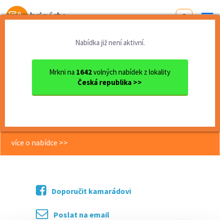
Od první brigády
k práci snů
Nabídka již není aktivní.
Domů
Vysočina
okres Pelhřimov
Počátky
Pravidelný úklid v maloobch...
Mrkni na
1642
volných nabídek z lokality
Česká republika >>
<< Zpět
Pravidelný úklid v maloobchodní
prodejně
více o nabídce >>
Doporučit kamarádovi
Poslat na email