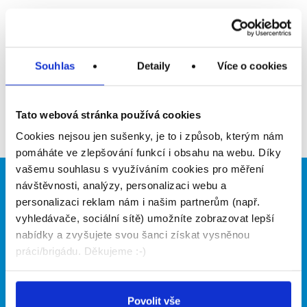
Upozornit na inzerát
Přidat do oblíbených
Souhlas
Detaily
Více o cookies
Zpět
Tato webová stránka používá cookies
Cookies nejsou jen sušenky, je to i způsob, kterým nám
pomáháte ve zlepšování funkcí i obsahu na webu. Díky
vašemu souhlasu s využíváním cookies pro měření
návštěvnosti, analýzy, personalizaci webu a
Brigádníci
Firmy
personalizaci reklam nám i našim partnerům (např.
Články
Vložit inzerát
vyhledávače, sociální sítě) umožníte zobrazovat lepší
Hledané brigády
Ceník
nabídky a zvyšujete svou šanci získat vysněnou
Propagace
práci/brigádu. Děkujeme :-)
O portálu
Naše další projekty
Povolit vše