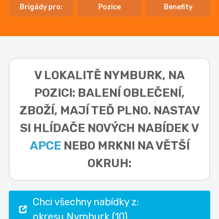
Brigády pro:
Pozice
Benefity
V LOKALITĚ
NYMBURK, NA
POZICI: BALENÍ OBLEČENÍ,
ZBOŽÍ,
MAJÍ TEĎ PLNO. NASTAV
SI HLÍDAČE NOVÝCH NABÍDEK V
APCE
NEBO MRKNI NA VĚTŠÍ
OKRUH:
Chci všechny nabídky z:
okresu Nymburk (10)