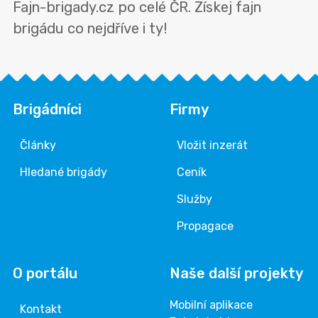
Fajn-brigady.cz po celé ČR. Získej fajn
brigádu co nejdříve i ty!
Brigádníci
Firmy
Články
Vložit inzerát
Hledané brigády
Ceník
Služby
Propagace
O portálu
Naše další projekty
Mobilní aplikace
Kontakt