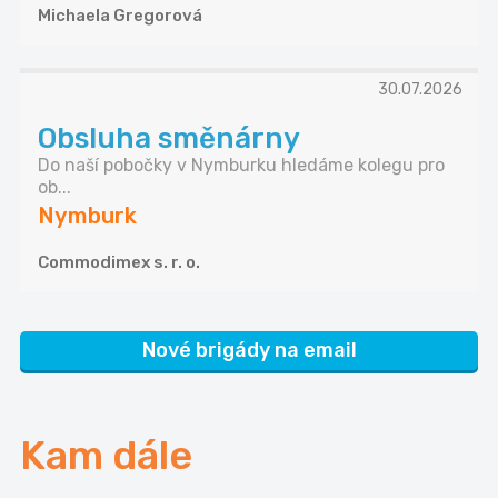
Michaela Gregorová
30.07.2026
Obsluha směnárny
Do naší pobočky v Nymburku hledáme kolegu pro
ob...
Nymburk
Commodimex s. r. o.
Nové brigády na email
Kam dále