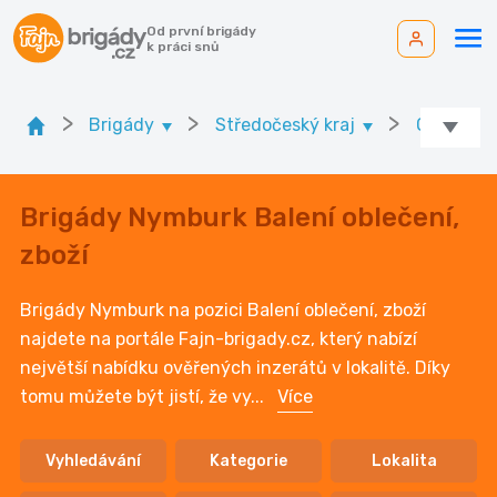
Od první brigády
k práci snů
>
>
>
Brigády
Středočeský kraj
Ok. Nymb
Brigády Nymburk Balení oblečení,
zboží
Brigády Nymburk na pozici Balení oblečení, zboží
najdete na portále Fajn-brigady.cz, který nabízí
největší nabídku ověřených inzerátů v lokalitě. Díky
tomu můžete být jistí, že vy
...
Více
Vyhledávání
Kategorie
Lokalita