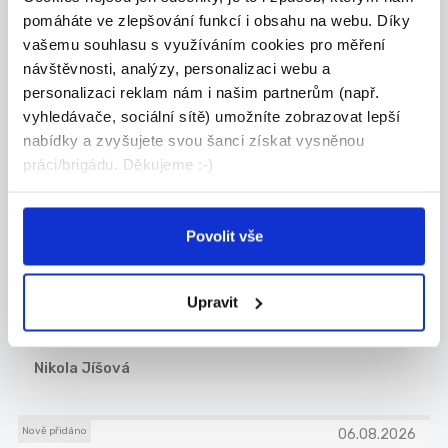
...
pomáháte ve zlepšování funkcí i obsahu na webu. Díky
Nabízím dlouhodobou brigádu vykládání zboží v
vašemu souhlasu s využíváním cookies pro měření
re...
návštěvnosti, analýzy, personalizaci webu a
Nymburk
personalizaci reklam nám i našim partnerům (např.
vyhledávače, sociální sítě) umožníte zobrazovat lepší
Lukáš Filípek
nabídky a zvyšujete svou šanci získat vysněnou
práci/brigádu. Děkujeme :-)
Nově přidáno
04.08.2026
Povolit vše
Obchodní specialista
Nabízím spolupráci v příjemném prostředí malé pr...
Upravit
Poděbrady
Nikola Jíšová
Nově přidáno
06.08.2026