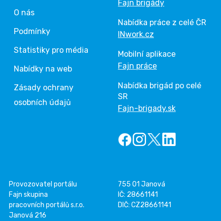
Fajn brigády
O nás
Nabídka práce z celé ČR
Podmínky
INwork.cz
Statistiky pro média
Mobilní aplikace
Fajn práce
Nabídky na web
Nabídka brigád po celé
Zásady ochrany
SR
osobních údajů
Fajn-brigady.sk
Provozovatel portálu
755 01 Janová
Fajn skupina
IČ: 28661141
pracovních portálů s.r.o.
DIČ: CZ28661141
Janová 216