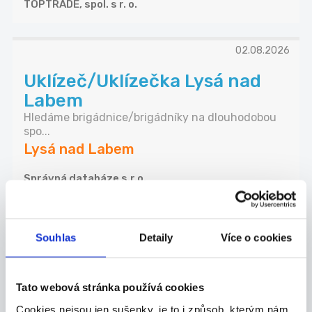
TOPTRADE, spol. s r. o.
02.08.2026
Uklízeč/Uklízečka Lysá nad
Labem
Hledáme brigádnice/brigádníky na dlouhodobou
spo...
Lysá nad Labem
Správná databáze s.r.o.
Souhlas
Detaily
Více o cookies
02.08.2026
Pohodové vykládání v MC
Tato webová stránka používá cookies
Donald's Vrbová Lhota - mzda
Cookies nejsou jen sušenky, je to i způsob, kterým nám