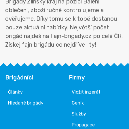
Brigády Zlínský kraj na pozici Balení
oblečení, zboží ručně kontrolujeme a
ověřujeme. Díky tomu se k tobě dostanou
pouze aktuální nabídky. Největší počet
brigád najdeš na Fajn-brigady.cz po celé ČR.
Získej fajn brigádu co nejdříve i ty!
Brigádníci
Firmy
Články
Vložit inzerát
Hledané brigády
Ceník
Služby
Propagace