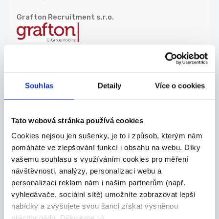
Grafton Recruitment s.r.o.
27.07.2026
Souhlas
Detaily
Více o cookies
Technical Support &
Customer Process Solutions
wi...
Tato webová stránka používá cookies
Do you want to have the flexibility to work from...
Cookies nejsou jen sušenky, je to i způsob, kterým nám
Celá ČR
pomáháte ve zlepšování funkcí i obsahu na webu. Díky
vašemu souhlasu s využíváním cookies pro měření
ICON Communication Centres (Jobstack.it)
návštěvnosti, analýzy, personalizaci webu a
personalizaci reklam nám i našim partnerům (např.
vyhledávače, sociální sítě) umožníte zobrazovat lepší
TOP
nabídky a zvyšujete svou šanci získat vysněnou
Výrobce ozdobných
práci/brigádu. Děkujeme :-)