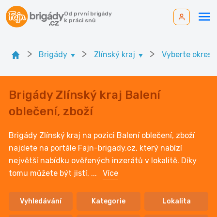
Od první brigády
k práci snů
>
>
>
Brigády
Zlínský kraj
Vyberte okres
Brigády Zlínský kraj Balení
oblečení, zboží
Brigády Zlínský kraj na pozici Balení oblečení, zboží
najdete na portále Fajn-brigady.cz, který nabízí
největší nabídku ověřených inzerátů v lokalitě. Díky
tomu můžete být jistí,
...
Více
Vyhledávání
Kategorie
Lokalita