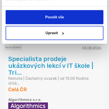
předmětů
Nabízíme možnost výdělkové činnosti výrobou
nebo...
Povolit vše
Celá ČR
Ormicos s.r.o.
Upravit
Nově přidáno
05.08.2026
Specialista prodeje
ukázkových lekcí v IT škole |
Tri...
Remote | Částečný úvazek | od 15:00 Rodiče
chtě...
Celá ČR
Algorithmics s.r.o.