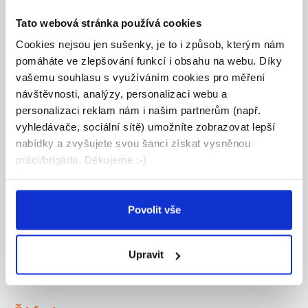
Hradec Králové
Jičín
Tato webová stránka používá cookies
Náchod
Rychnov nad
Cookies nejsou jen sušenky, je to i způsob, kterým nám
pomáháte ve zlepšování funkcí i obsahu na webu. Díky
Kněžnou
vašemu souhlasu s využíváním cookies pro měření
Trutnov
návštěvnosti, analýzy, personalizaci webu a
personalizaci reklam nám i našim partnerům (např.
vyhledávače, sociální sítě) umožníte zobrazovat lepší
nabídky a zvyšujete svou šanci získat vysněnou
práci/brigádu. Děkujeme :-)
Povolit vše
Upravit