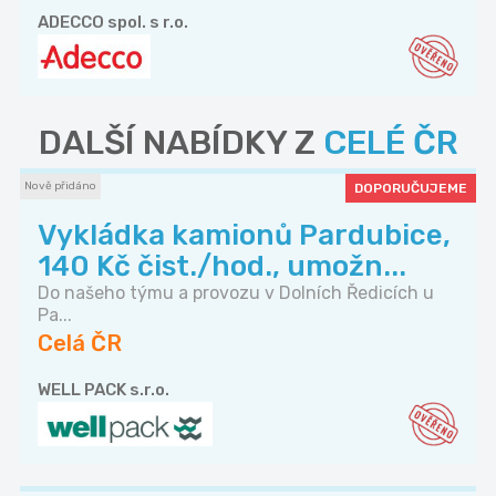
ADECCO spol. s r.o.
DALŠÍ NABÍDKY Z
CELÉ ČR
Nově přidáno
DOPORUČUJEME
Vykládka kamionů Pardubice,
140 Kč čist./hod., umožn...
Do našeho týmu a provozu v Dolních Ředicích u
Pa...
Celá ČR
WELL PACK s.r.o.