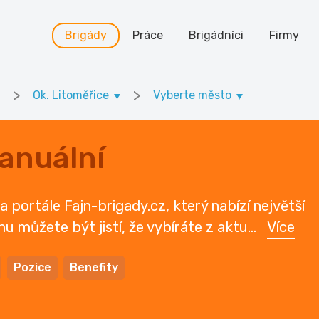
Brigády
Práce
Brigádníci
Firmy
>
>
Ok. Litoměřice
Vyberte město
anuální
 portále Fajn-brigady.cz, který nabízí největší
mu můžete být jistí, že vybíráte z aktu
...
Více
Pozice
Benefity