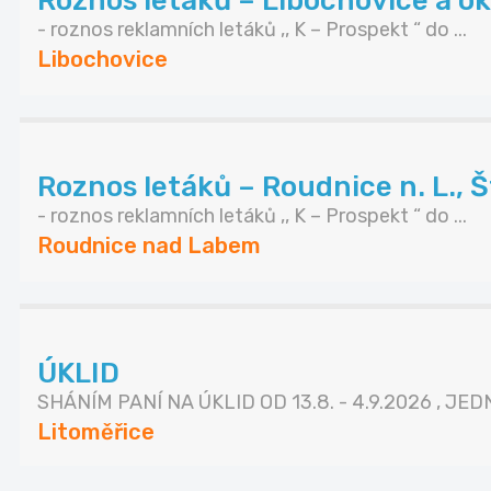
Roznos letáků – Libochovice a ok
- roznos reklamních letáků ,, K – Prospekt “ do ...
Libochovice
Roznos letáků – Roudnice n. L., Št
- roznos reklamních letáků ,, K – Prospekt “ do ...
Roudnice nad Labem
ÚKLID
SHÁNÍM PANÍ NA ÚKLID OD 13.8. - 4.9.2026 , JEDN
Litoměřice