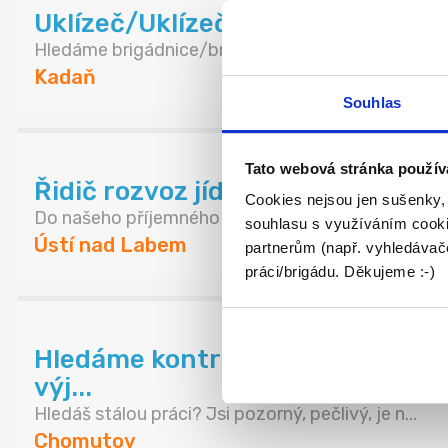
Uklízeč/Uklízečka Kadaň
Hledáme brigádnice/brigádníky na dlouhodobou sp
Kadaň
Souhlas
Tato webová stránka použív
Řidič rozvoz jídel
Cookies nejsou jen sušenky,
Do našeho příjemného kolektivu přijmeme řidiče n.
souhlasu s využíváním cooki
Ústí nad Labem
partnerům (např. vyhledávače
práci/brigádu. Děkujeme :-)
Hledáme kontrolory kvality - Cho
výj...
Hledáš stálou práci? Jsi pozorný, pečlivý, je n...
Chomutov