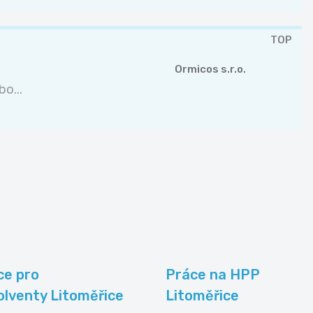
TOP
Ormicos s.r.o.
o...
ce pro
Práce na HPP
olventy Litoměřice
Litoměřice