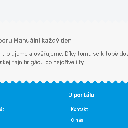
oboru Manuální každý den
ntrolujeme a ověřujeme. Díky tomu se k tobě do
kej fajn brigádu co nejdříve i ty!
O portálu
rát
Kontakt
O nás