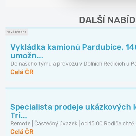
DALŠÍ NABÍD
Nově přidáno
Vykládka kamionů Pardubice, 140
umožn...
Do našeho týmu a provozu v Dolních Ředicích u Pa.
Celá ČR
Specialista prodeje ukázkových lek
Tri...
Remote | Částečný úvazek | od 15:00 Rodiče chtě..
Celá ČR