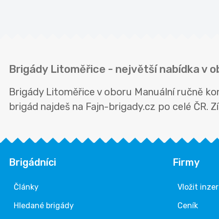
Brigády Litoměřice - největší nabídka v 
Brigády Litoměřice v oboru Manuální ručně ko
brigád najdeš na Fajn-brigady.cz po celé ČR. Zís
Brigádníci
Firmy
Články
Vložit inze
Hledané brigády
Ceník