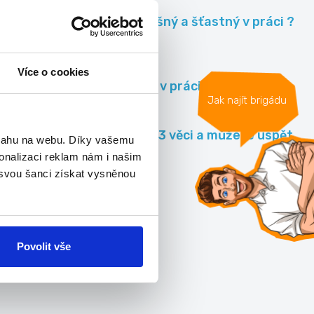
Jak být úspěšný a šťastný v práci ?
Václav Cílek
Více o cookies
Nejlepší faily v práci
Jak najít brigádu
Změňte tyto 3 věci a můžete uspět
bsahu na webu. Díky vašemu
;)
onalizaci reklam nám i našim
 svou šanci získat vysněnou
Všechna videa »
Povolit vše