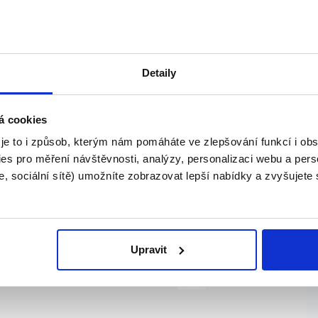
Správná databáze s.r.o.
o...
Detaily
27.07.2026
á cookies
Ledový sen Čipíto
 je to i způsob, kterým nám pomáháte ve zlepšování funkcí i o
s.r.o.
..
es pro měření návštěvnosti, analýzy, personalizaci webu a pers
, sociální sítě) umožníte zobrazovat lepší nabídky a zvyšujete
27.07.2026
Upravit
mutov, Jirkov a s
Blixcon s.r.o.