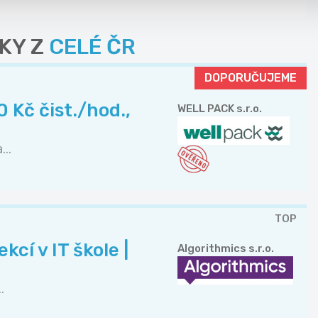
KY Z
CELÉ ČR
DOPORUČUJEME
 Kč čist./hod.,
WELL PACK s.r.o.
..
TOP
cí v IT škole |
Algorithmics s.r.o.
.