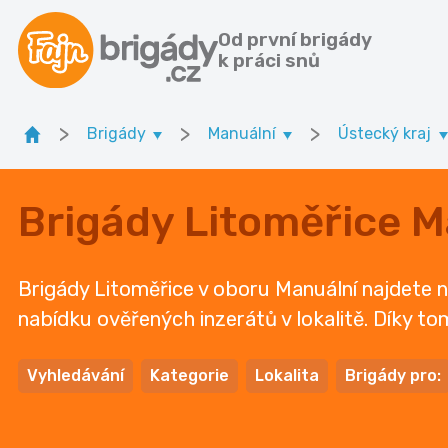
Od první brigády
k práci snů
>
>
>
Brigády
Manuální
Ústecký kraj
Brigády Litoměřice M
Brigády Litoměřice v oboru Manuální najdete na
nabídku ověřených inzerátů v lokalitě. Díky to
Vyhledávání
Kategorie
Lokalita
Brigády pro: