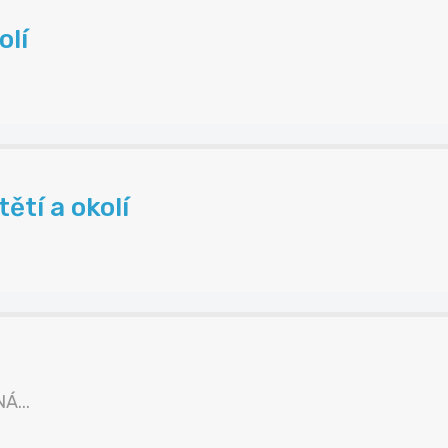
olí
ětí a okolí
Á...