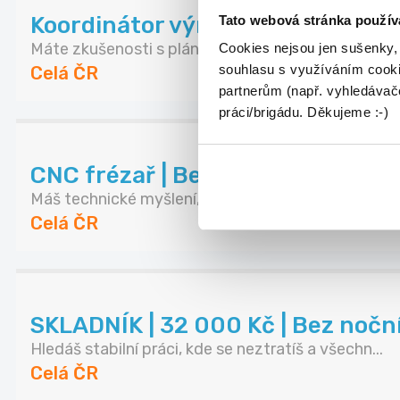
Koordinátor výroby | potravinářs
Tato webová stránka použív
Máte zkušenosti s plánováním a řízením výroby? P.
Cookies nejsou jen sušenky,
souhlasu s využíváním cooki
Celá ČR
partnerům (např. vyhledávače
práci/brigádu. Děkujeme :-)
CNC frézař | Bez nočních směn
Máš technické myšlení, baví tě stroje a chceš pr...
Celá ČR
SKLADNÍK | 32 000 Kč | Bez noč
Hledáš stabilní práci, kde se neztratíš a všechn...
Celá ČR