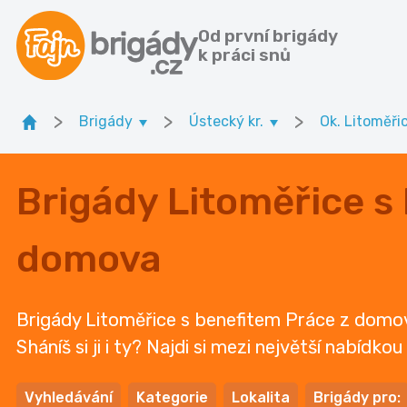
Od první brigády
k práci snů
>
>
>
Brigády
Ústecký kr.
Ok. Litoměři
Brigády Litoměřice s
domova
Brigády Litoměřice s benefitem Práce z domov
Sháníš si ji i ty? Najdi si mezi největší nabídko
Vyhledávání
Kategorie
Lokalita
Brigády pro: