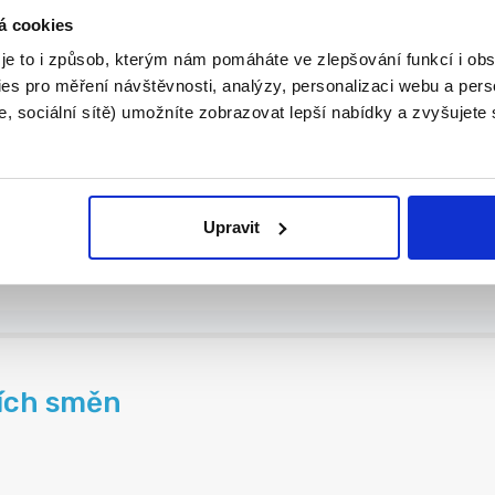
tví | 60 000 Kč
á cookies
..
 je to i způsob, kterým nám pomáháte ve zlepšování funkcí i o
es pro měření návštěvnosti, analýzy, personalizaci webu a pers
, sociální sítě) umožníte zobrazovat lepší nabídky a zvyšujete
Upravit
ních směn