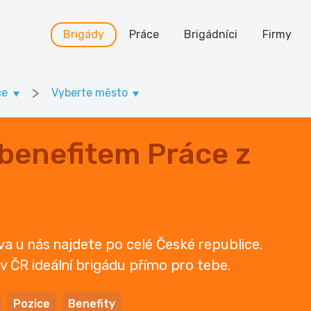
Brigády
Práce
Brigádníci
Firmy
>
ce
Vyberte město
 benefitem Práce z
a u nás najdete po celé České republice.
u v ČR ideální brigádu přímo pro tebe.
Pozice
Benefity