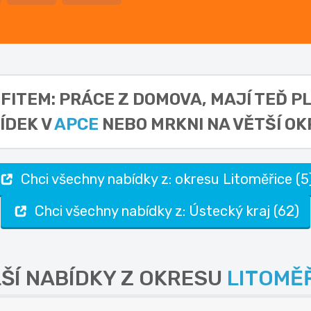
EFITEM: PRÁCE Z DOMOVA,
MAJÍ TEĎ P
ÍDEK V
APCE
NEBO MRKNI NA VĚTŠÍ OK
Chci všechny nabídky z: okresu Litoměřice (5
Chci všechny nabídky z: Ústecký kraj (62)
ŠÍ NABÍDKY Z OKRESU
LITOMĚ