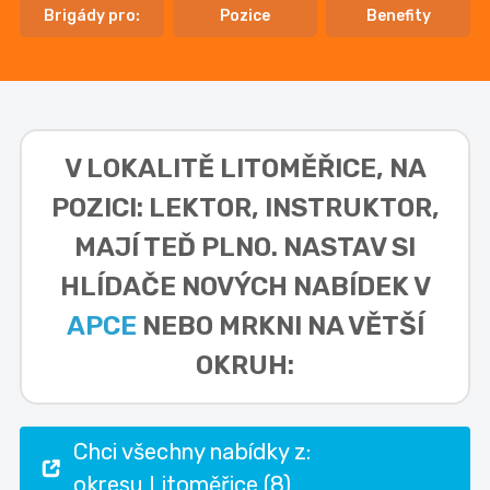
Brigády pro:
Pozice
Benefity
V LOKALITĚ
LITOMĚŘICE, NA
POZICI: LEKTOR, INSTRUKTOR,
MAJÍ TEĎ PLNO. NASTAV SI
HLÍDAČE NOVÝCH NABÍDEK V
APCE
NEBO MRKNI NA VĚTŠÍ
OKRUH:
Chci všechny nabídky z:
okresu Litoměřice (8)