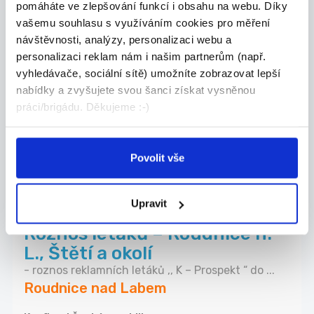
pomáháte ve zlepšování funkcí i obsahu na webu. Díky
29.07.2026
vašemu souhlasu s využíváním cookies pro měření
návštěvnosti, analýzy, personalizaci webu a
Roznos letáků – Libochovice a
personalizaci reklam nám i našim partnerům (např.
okolí
vyhledávače, sociální sítě) umožníte zobrazovat lepší
- roznos reklamních letáků ,, K – Prospekt “ do ...
nabídky a zvyšujete svou šanci získat vysněnou
Libochovice
práci/brigádu. Děkujeme :-)
Kaufland Česká republika v.o.s.
Povolit vše
29.07.2026
Upravit
Roznos letáků – Roudnice n.
L., Štětí a okolí
- roznos reklamních letáků ,, K – Prospekt “ do ...
Roudnice nad Labem