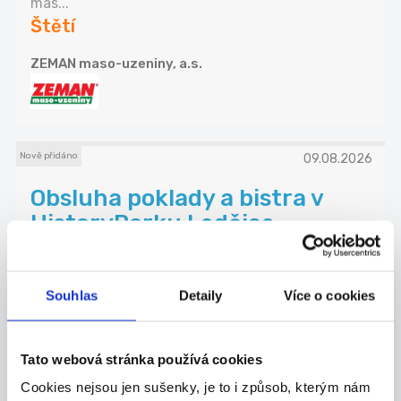
mas...
Štětí
ZEMAN maso-uzeniny, a.s.
Nově přidáno
09.08.2026
Obsluha poklady a bistra v
HistoryParku Ledčice
Na letní prázdniny hledáme zkušenou brigádnici,
...
Roudnice nad Labem
Souhlas
Detaily
Více o cookies
HistoryPark s.r.o.
Tato webová stránka používá cookies
Cookies nejsou jen sušenky, je to i způsob, kterým nám