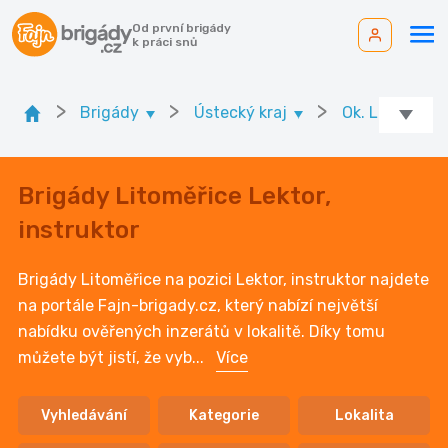
Od první brigády
k práci snů
>
>
>
Brigády
Ústecký kraj
Ok. Litoměřic
Brigády Litoměřice Lektor,
instruktor
Brigády Litoměřice na pozici Lektor, instruktor najdete
na portále Fajn-brigady.cz, který nabízí největší
nabídku ověřených inzerátů v lokalitě. Díky tomu
můžete být jistí, že vyb
...
Více
Vyhledávání
Kategorie
Lokalita