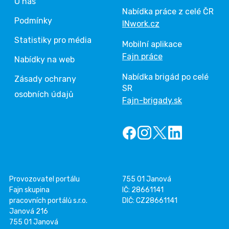
O nás
Nabídka práce z celé ČR
Podmínky
INwork.cz
Statistiky pro média
Mobilní aplikace
Fajn práce
Nabídky na web
Nabídka brigád po celé
Zásady ochrany
SR
osobních údajů
Fajn-brigady.sk
Provozovatel portálu
755 01 Janová
Fajn skupina
IČ: 28661141
pracovních portálů s.r.o.
DIČ: CZ28661141
Janová 216
755 01 Janová