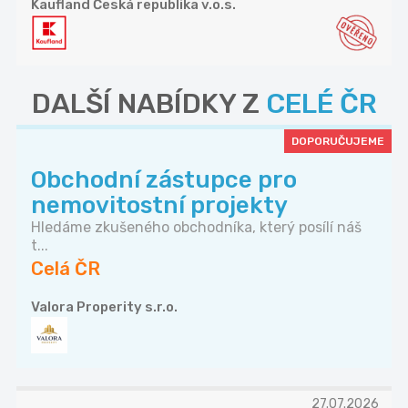
Kaufland Česká republika v.o.s.
DALŠÍ NABÍDKY Z
CELÉ ČR
DOPORUČUJEME
Obchodní zástupce pro
nemovitostní projekty
Hledáme zkušeného obchodníka, který posílí náš
t...
Celá ČR
Valora Properity s.r.o.
27.07.2026