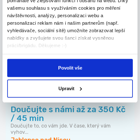
pomáháte ve zlepšování funkcí i obsahu na webu. Díky
vašemu souhlasu s využíváním cookies pro měření
Nově přidáno
04.08.2026
návštěvnosti, analýzy, personalizaci webu a
personalizaci reklam nám i našim partnerům (např.
Úklid společných prostor
vyhledávače, sociální sítě) umožníte zobrazovat lepší
bytových domů
nabídky a zvyšujete svou šanci získat vysněnou
Jedná se o práci v úklidu bytových domů. Uklízej...
práci/brigádu. Děkujeme :-)
Jablonec nad Nisou
Andulka services s.r.o.
Povolit vše
Upravit
TOP
Doučujte s námi až za 350 Kč
/ 45 min
Doučujte to, co vám jde. V čase, který vám
vyhov...