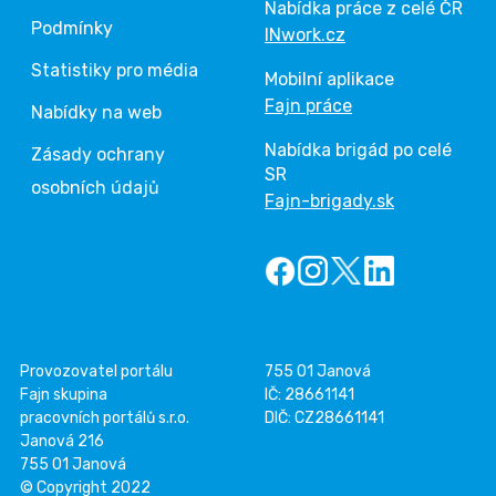
Nabídka práce z celé ČR
Podmínky
INwork.cz
Statistiky pro média
Mobilní aplikace
Fajn práce
Nabídky na web
Nabídka brigád po celé
Zásady ochrany
SR
osobních údajů
Fajn-brigady.sk
Provozovatel portálu
755 01 Janová
Fajn skupina
IČ: 28661141
pracovních portálů s.r.o.
DIČ: CZ28661141
Janová 216
755 01 Janová
© Copyright 2022