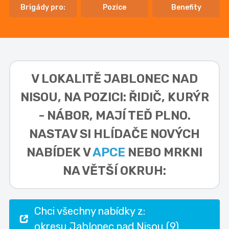
Brigády pro:
Pozice
Benefity
V LOKALITĚ
JABLONEC NAD
NISOU, NA POZICI: ŘIDIČ, KURÝR
- NÁBOR,
MAJÍ TEĎ PLNO.
NASTAV SI HLÍDAČE NOVÝCH
NABÍDEK V
APCE
NEBO MRKNI
NA VĚTŠÍ OKRUH:
Chci všechny nabídky z:
okresu Jablonec nad Nisou (9)