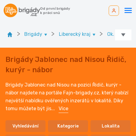
Od první brigády
k práci snů
>
>
>
Brigády
Liberecký kraj
Ok. Jablone
Brigády Jablonec nad Nisou Řidič,
kurýr - nábor
Brigády Jablonec nad Nisou na pozici Řidič, kurýr -
nábor najdete na portále Fajn-brigady.cz, který nabízí
největší nabídku ověřených inzerátů v lokalitě. Díky
tomu můžete být jis
...
Více
Vyhledávání
Kategorie
Lokalita