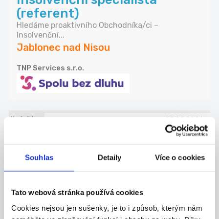
(referent)
Hledáme proaktivního Obchodníka/ci –
Insolvenční...
Jablonec nad Nisou
TNP Services s.r.o.
Nově přidáno
05.08.2026
Ostraha Tanvald
Bezpečnostní Pracovník Hledáme pracovitou a ...
Souhlas
Detaily
Více o cookies
Tanvald
Nero Security, s.r.o.
Tato webová stránka používá cookies
Cookies nejsou jen sušenky, je to i způsob, kterým nám