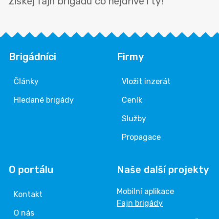
Získej fajn brigádu co nejdříve i ty!
Brigádníci
Firmy
Články
Vložit inzerát
Hledané brigády
Ceník
Služby
Propagace
O portálu
Naše další projekty
Mobilní aplikace
Kontakt
Fajn brigády
O nás