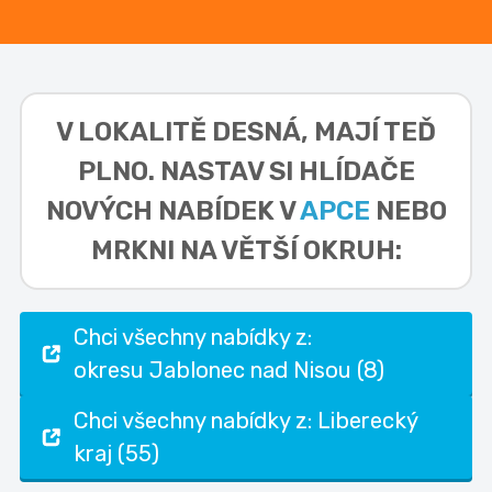
V LOKALITĚ
DESNÁ,
MAJÍ TEĎ
PLNO. NASTAV SI HLÍDAČE
NOVÝCH NABÍDEK V
APCE
NEBO
MRKNI NA VĚTŠÍ OKRUH:
Chci všechny nabídky z:
okresu Jablonec nad Nisou (8)
Chci všechny nabídky z: Liberecký
kraj (55)