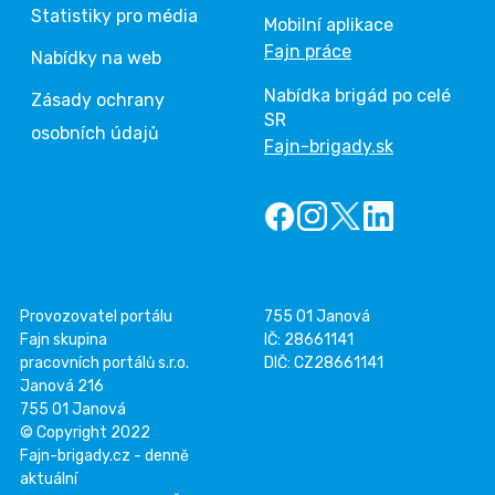
Statistiky pro média
Mobilní aplikace
Fajn práce
Nabídky na web
Nabídka brigád po celé
Zásady ochrany
SR
osobních údajů
Fajn-brigady.sk
Provozovatel portálu
755 01 Janová
Fajn skupina
IČ: 28661141
pracovních portálů s.r.o.
DIČ: CZ28661141
Janová 216
755 01 Janová
© Copyright 2022
Fajn-brigady.cz - denně
aktuální