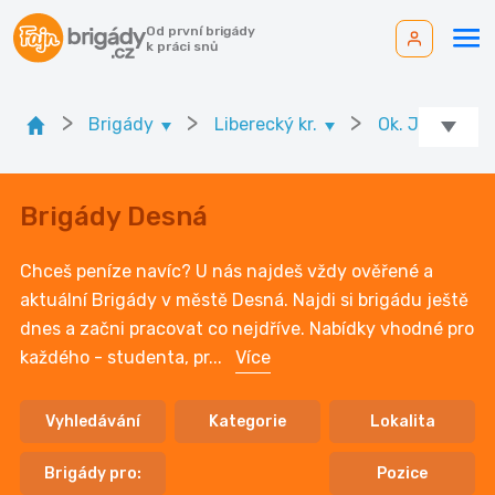
Od první brigády
k práci snů
>
>
>
Brigády
Liberecký kr.
Ok. Jablonec 
Brigády Desná
Chceš peníze navíc? U nás najdeš vždy ověřené a
aktuální Brigády v městě Desná. Najdi si brigádu ještě
dnes a začni pracovat co nejdříve. Nabídky vhodné pro
každého - studenta, pr
...
Více
Vyhledávání
Kategorie
Lokalita
Brigády pro:
Pozice