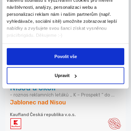
vašemu souhlasu s využíváním cookies pro měření
/ 45 min
návštěvnosti, analýzy, personalizaci webu a
Doučujte to, co vám jde. V čase, který vám
personalizaci reklam nám i našim partnerům (např.
vyhov...
vyhledávače, sociální sítě) umožníte zobrazovat lepší
Jablonec nad Nisou
nabídky a zvyšujete svou šanci získat vysněnou
práci/brigádu. Děkujeme :-)
Škola Populo
Povolit vše
29.07.2026
Upravit
Roznos letáků – Jablonec nad
Nisou a okolí
- roznos reklamních letáků ,, K – Prospekt “ do ...
Jablonec nad Nisou
Kaufland Česká republika v.o.s.