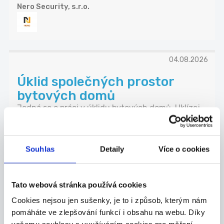
Nero Security, s.r.o.
04.08.2026
Úklid společných prostor
bytových domů
Jedná se o práci v úklidu bytových domů. Uklízej...
Jablonec nad Nisou
Andulka services s.r.o.
Souhlas
Detaily
Více o cookies
Tato webová stránka používá cookies
TOP
Cookies nejsou jen sušenky, je to i způsob, kterým nám
Doučujte s námi až za 350 Kč
pomáháte ve zlepšování funkcí i obsahu na webu. Díky