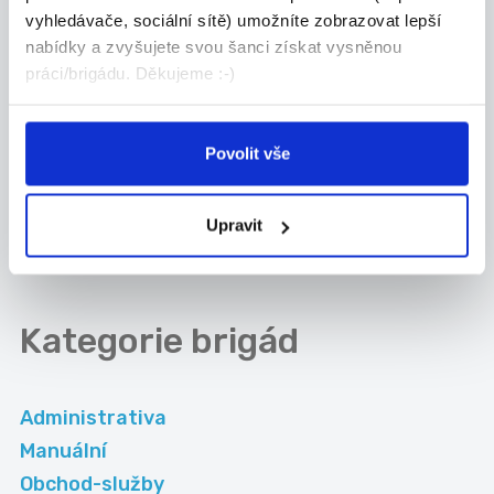
vyhledávače, sociální sítě) umožníte zobrazovat lepší
Kam dále
nabídky a zvyšujete svou šanci získat vysněnou
práci/brigádu. Děkujeme :-)
Částečný úvazek
Brigády
Brno - venkov
v zahraničí
Povolit vše
Práce pro
Práce na HPP
absolventy Brno -
Brno - venkov
venkov
Upravit
Kategorie
brigád
Administrativa
Manuální
Obchod-služby