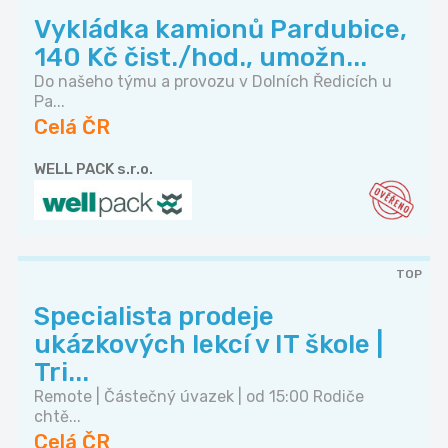
Vykládka kamionů Pardubice,
140 Kč čist./hod., umožn...
Do našeho týmu a provozu v Dolních Ředicích u
Pa...
Celá ČR
WELL PACK s.r.o.
TOP
Specialista prodeje
ukázkových lekcí v IT škole |
Tri...
Remote | Částečný úvazek | od 15:00 Rodiče
chtě...
Celá ČR