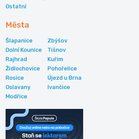
Ostatní
Města
Šlapanice
Zbýšov
Dolní Kounice
Tišnov
Rajhrad
Kuřim
Židlochovice
Pohořelice
Rosice
Újezd u Brna
Oslavany
Ivančice
Modřice