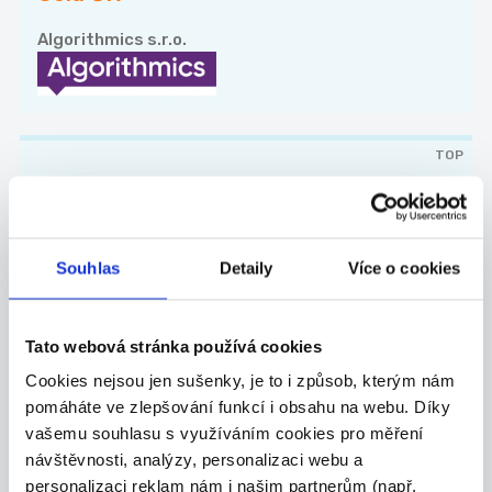
Algorithmics s.r.o.
TOP
Výrobce ozdobných
předmětů
Nabízíme možnost výdělkové činnosti výrobou
Souhlas
Detaily
Více o cookies
nebo...
Celá ČR
Tato webová stránka používá cookies
Ormicos s.r.o.
Cookies nejsou jen sušenky, je to i způsob, kterým nám
pomáháte ve zlepšování funkcí i obsahu na webu. Díky
vašemu souhlasu s využíváním cookies pro měření
Nové brigády na email
návštěvnosti, analýzy, personalizaci webu a
personalizaci reklam nám i našim partnerům (např.