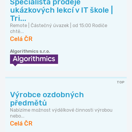
Specialista prodeje
ukázkových lekcí v IT škole |
Tri...
Remote | Částečný úvazek | od 15:00 Rodiče
chtě...
Celá ČR
Algorithmics s.r.o.
TOP
Výrobce ozdobných
předmětů
Nabízíme možnost výdělkové činnosti výrobou
nebo...
Celá ČR