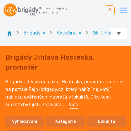
Od první brigády
k práci snů
>
>
>
>
Brigády
Vysočina
Ok. Jihlava
Brigády Jihlava Hosteska,
promotér
Brigády Jihlava na pozici Hosteska, promotér najdete
na portále Fajn-brigady.cz, který nabízí největší
nabídku ověřených inzerátů v lokalitě. Díky tomu
můžete být jistí, že vybírá
...
Více
Vyhledávání
Kategorie
Lokalita