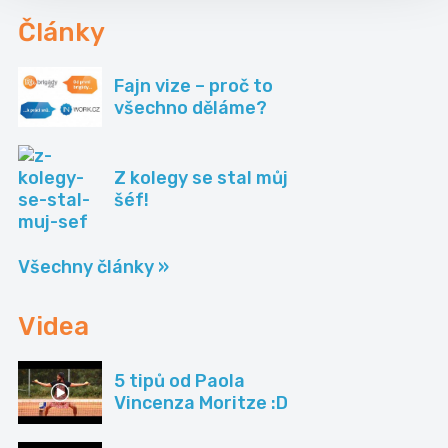
Články
Fajn vize – proč to
všechno děláme?
Z kolegy se stal můj
šéf!
Všechny články »
Videa
5 tipů od Paola
Vincenza Moritze :D