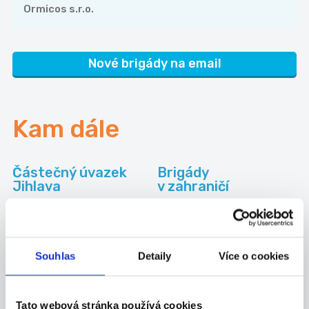
Ormicos s.r.o.
Nové brigády na email
Kam dále
Částečný úvazek
Brigády
Jihlava
v zahraničí
Práce pro
Práce na HPP
absolventy Jihlava
Jihlava
Souhlas
Detaily
Více o cookies
Kategorie
brigád
Tato webová stránka používá cookies