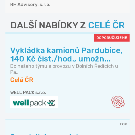
RH Advisory, s.r.o.
DALŠÍ NABÍDKY Z
CELÉ ČR
DOPORUČUJEME
Vykládka kamionů Pardubice,
140 Kč čist./hod., umožn...
Do našeho týmu a provozu v Dolních Ředicích u
Pa...
Celá ČR
WELL PACK s.r.o.
TOP