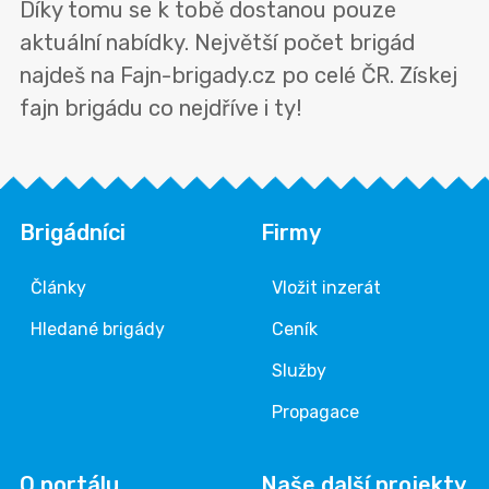
Díky tomu se k tobě dostanou pouze
aktuální nabídky. Největší počet brigád
najdeš na Fajn-brigady.cz po celé ČR. Získej
fajn brigádu co nejdříve i ty!
Brigádníci
Firmy
Články
Vložit inzerát
Hledané brigády
Ceník
Služby
Propagace
O portálu
Naše další projekty