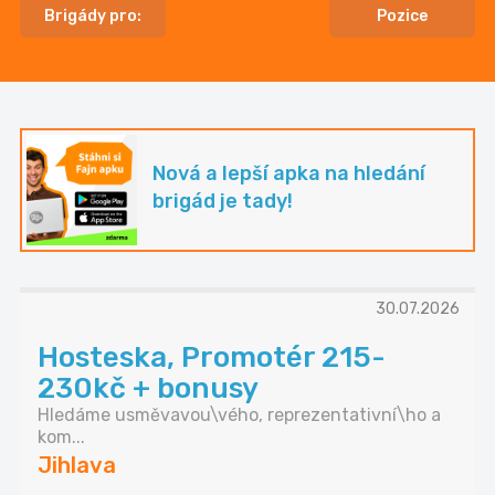
Brigády pro:
Pozice
Nová a lepší apka na hledání
brigád je tady!
30.07.2026
Hosteska, Promotér 215-
230kč + bonusy
Hledáme usměvavou\vého, reprezentativní\ho a
kom...
Jihlava