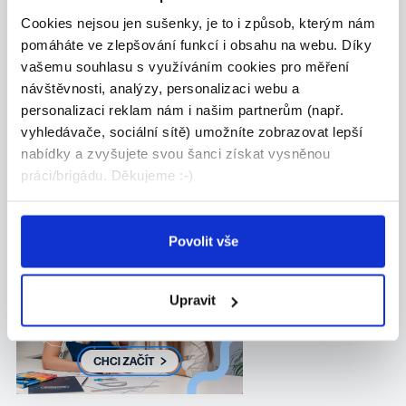
Cookies nejsou jen sušenky, je to i způsob, kterým nám
pomáháte ve zlepšování funkcí i obsahu na webu. Díky
Administrativa
vašemu souhlasu s využíváním cookies pro měření
Manuální
návštěvnosti, analýzy, personalizaci webu a
Obchod-služby
personalizaci reklam nám i našim partnerům (např.
Ostatní
vyhledávače, sociální sítě) umožníte zobrazovat lepší
nabídky a zvyšujete svou šanci získat vysněnou
práci/brigádu. Děkujeme :-)
Povolit vše
Upravit