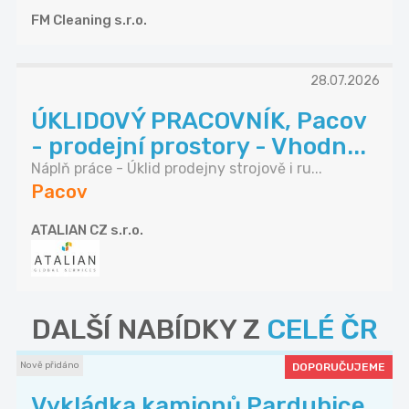
FM Cleaning s.r.o.
28.07.2026
ÚKLIDOVÝ PRACOVNÍK, Pacov
- prodejní prostory - Vhodn...
Náplň práce - Úklid prodejny strojově i ru...
Pacov
ATALIAN CZ s.r.o.
DALŠÍ NABÍDKY Z
CELÉ ČR
Nově přidáno
DOPORUČUJEME
Vykládka kamionů Pardubice,