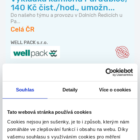
140 Kč čist./hod., umožn...
Do našeho týmu a provozu v Dolních Ředicích u
Pa...
Celá ČR
WELL PACK s.r.o.
TOP
Specialista prodeje
Souhlas
Detaily
Více o cookies
ukázkových lekcí v IT škole |
Tri...
Tato webová stránka používá cookies
Remote | Částečný úvazek | od 15:00 Rodiče
chtě...
Cookies nejsou jen sušenky, je to i způsob, kterým nám
Celá ČR
pomáháte ve zlepšování funkcí i obsahu na webu. Díky
vašemu souhlasu s využíváním cookies pro měření