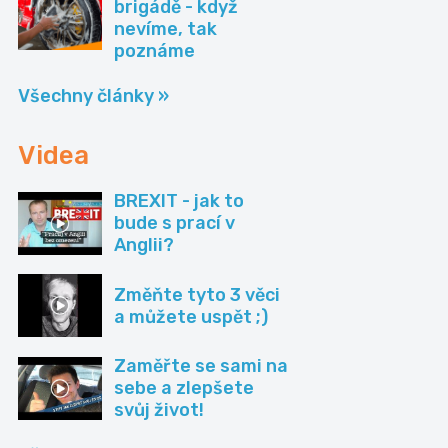
brigádě - když
nevíme, tak
poznáme
Všechny články »
Videa
BREXIT - jak to
bude s prací v
Anglii?
Změňte tyto 3 věci
a můžete uspět ;)
Zaměřte se sami na
sebe a zlepšete
svůj život!