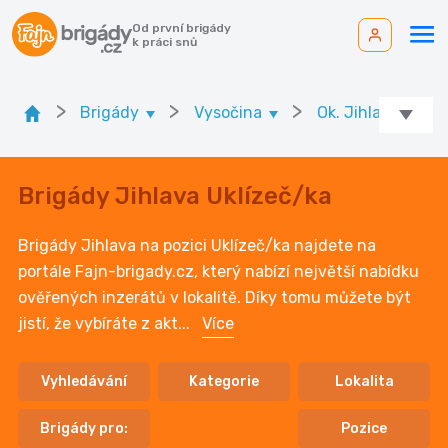
Od první brigády
k práci snů
>
>
>
>
Brigády
Vysočina
Ok. Jihlava
Brigády Jihlava Uklízeč/ka
Brigády Jihlava na pozici Uklízeč/ka najdete na
portále Fajn-brigady.cz, který nabízí největší nabídku
ověřených inzerátů v lokalitě. Díky tomu můžete být
jistí, že vybíráte z akt
...
Více
Vyhledávání
Kategorie
Lokalita
Brigády pro:
Pozice