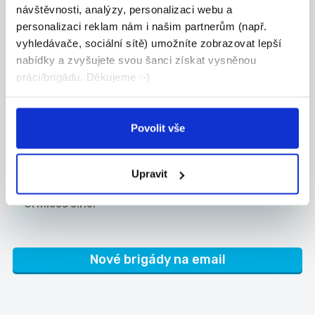
Algorithmics s.r.o.
návštěvnosti, analýzy, personalizaci webu a
personalizaci reklam nám i našim partnerům (např.
vyhledávače, sociální sítě) umožníte zobrazovat lepší
nabídky a zvyšujete svou šanci získat vysněnou
práci/brigádu. Děkujeme :-)
TOP
Výrobce ozdobných
předmětů
Povolit vše
Nabízíme možnost výdělkové činnosti výrobou
nebo...
Celá ČR
Upravit
Ormicos s.r.o.
Nové brigády na email