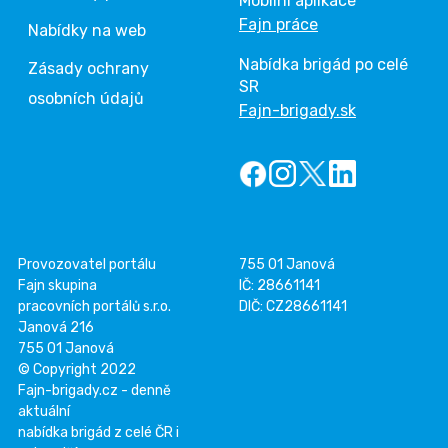
Mobilní aplikace
Fajn práce
Nabídky na web
Nabídka brigád po celé
Zásady ochrany
SR
osobních údajů
Fajn-brigady.sk
Provozovatel portálu
755 01 Janová
Fajn skupina
IČ: 28661141
pracovních portálů s.r.o.
DIČ: CZ28661141
Janová 216
755 01 Janová
© Copyright 2022
Fajn-brigady.cz - denně
aktuální
nabídka brigád z celé ČR i