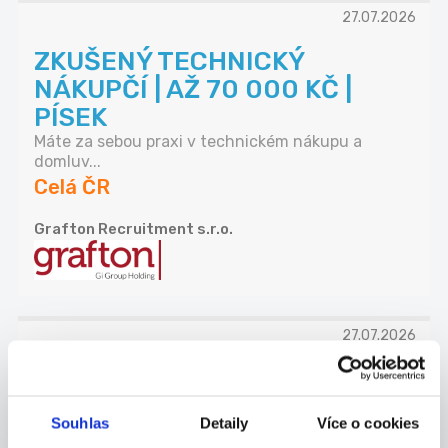
27.07.2026
ZKUŠENÝ TECHNICKÝ
NÁKUPČÍ | AŽ 70 000 KČ |
PÍSEK
Máte za sebou praxi v technickém nákupu a
domluv...
Celá ČR
Grafton Recruitment s.r.o.
27.07.2026
SEŘIZOVAČ, PLASTAŘINA |
PÍSEK | NÁBOROVÝ PŘÍSPĚVEK
Souhlas
Detaily
Více o cookies
Hledáme nové kolegy na pozice SEŘIZOVAČ