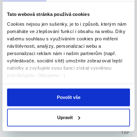
VSTŘIKOL...
Celá ČR
Tato webová stránka používá cookies
Grafton Recruitment s.r.o.
Cookies nejsou jen sušenky, je to i způsob, kterým nám
pomáháte ve zlepšování funkcí i obsahu na webu. Díky
vašemu souhlasu s využíváním cookies pro měření
návštěvnosti, analýzy, personalizaci webu a
personalizaci reklam nám i našim partnerům (např.
27.07.2026
vyhledávače, sociální sítě) umožníte zobrazovat lepší
Technical Support &
nabídky a zvyšujete svou šanci získat vysněnou
Customer Process Solutions
práci/brigádu. Děkujeme :-)
wi...
Do you want to have the flexibility to work from...
Povolit vše
Celá ČR
ICON Communication Centres (Jobstack.it)
Upravit
TOP