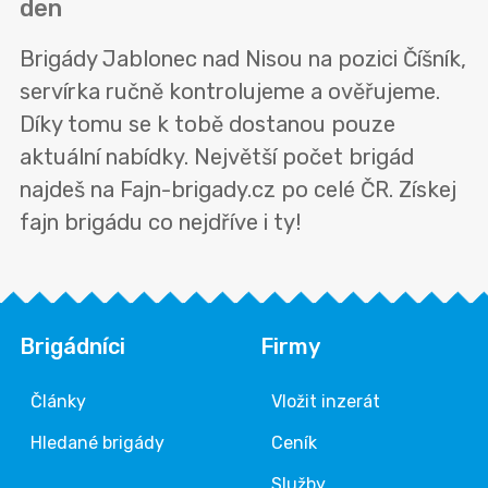
den
Brigády Jablonec nad Nisou na pozici Číšník,
servírka ručně kontrolujeme a ověřujeme.
Díky tomu se k tobě dostanou pouze
aktuální nabídky. Největší počet brigád
najdeš na Fajn-brigady.cz po celé ČR. Získej
fajn brigádu co nejdříve i ty!
Brigádníci
Firmy
Články
Vložit inzerát
Hledané brigády
Ceník
Služby