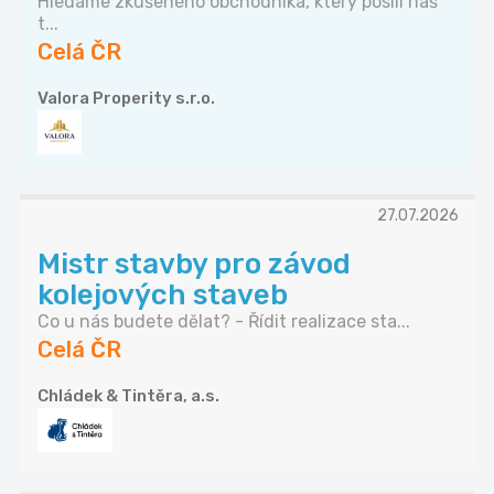
Hledáme zkušeného obchodníka, který posílí náš
t...
Celá ČR
Valora Properity s.r.o.
27.07.2026
Mistr stavby pro závod
kolejových staveb
Co u nás budete dělat? - Řídit realizace sta...
Celá ČR
Chládek & Tintěra, a.s.