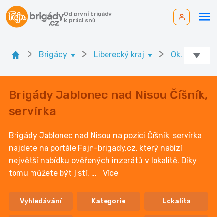
Od první brigády
k práci snů
>
>
>
Brigády
Liberecký kraj
Ok. Jablone
Brigády Jablonec nad Nisou Číšník,
servírka
Brigády Jablonec nad Nisou na pozici Číšník, servírka
najdete na portále Fajn-brigady.cz, který nabízí
největší nabídku ověřených inzerátů v lokalitě. Díky
tomu můžete být jistí,
...
Více
Vyhledávání
Kategorie
Lokalita