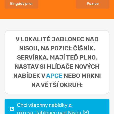
Brigády pro:
Pozice
V LOKALITĚ
JABLONEC NAD
NISOU, NA POZICI: ČÍŠNÍK,
SERVÍRKA,
MAJÍ TEĎ PLNO.
NASTAV SI HLÍDAČE NOVÝCH
NABÍDEK V
APCE
NEBO MRKNI
NA VĚTŠÍ OKRUH:
Chci všechny nabídky z:
okresu Jablonec nad Nisou (8)