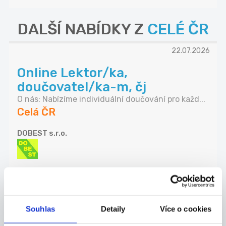
DALŠÍ NABÍDKY Z
CELÉ ČR
22.07.2026
Online Lektor/ka,
doučovatel/ka-m, čj
O nás: Nabízíme individuální doučování pro každ...
Celá ČR
DOBEST s.r.o.
23.07.2026
Koordinátor výroby |
Souhlas
Detaily
Více o cookies
potravinářství | 60 000 Kč