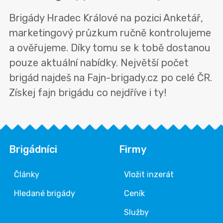
Brigády Hradec Králové na pozici Anketář,
marketingový průzkum ručně kontrolujeme
a ověřujeme. Díky tomu se k tobě dostanou
pouze aktuální nabídky. Největší počet
brigád najdeš na Fajn-brigady.cz po celé ČR.
Získej fajn brigádu co nejdříve i ty!
Brigádníci
Firmy
Články
Vložit inzerát
Hledané brigády
Ceník
Služby