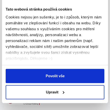
Máte zkušenosti s plánováním a řízením výroby?
Tato webová stránka používá cookies
P...
Celá ČR
Cookies nejsou jen sušenky, je to i způsob, kterým nám
pomáháte ve zlepšování funkcí i obsahu na webu. Díky
Grafton Recruitment s.r.o.
vašemu souhlasu s využíváním cookies pro měření
návštěvnosti, analýzy, personalizaci webu a
personalizaci reklam nám i našim partnerům (např.
vyhledávače, sociální sítě) umožníte zobrazovat lepší
nabídky a zvyšujete svou šanci získat vysněnou
24.07.2026
práci/brigádu. Děkujeme :-)
CNC frézař | Bez nočních
směn
Máš technické myšlení, baví tě stroje a chceš pr...
Povolit vše
Celá ČR
Upravit
Grafton Recruitment s.r.o.