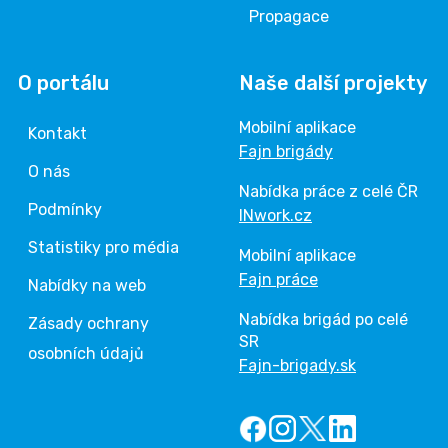
Propagace
O portálu
Naše další projekty
Mobilní aplikace
Kontakt
Fajn brigády
O nás
Nabídka práce z celé ČR
Podmínky
INwork.cz
Statistiky pro média
Mobilní aplikace
Fajn práce
Nabídky na web
Nabídka brigád po celé
Zásady ochrany
SR
osobních údajů
Fajn-brigady.sk