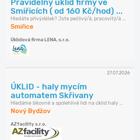
Pravidelný úklid firmy ve
Smiřicích ( od 160 Kč/hod) ...
Hledáte přivýdělek? Jste pečlivý/á, pracovitý/á ...
Smiřice
Úklidová firma LENA, s.r.o.
27.07.2026
ÚKLID - haly mycím
automatem Skřivany
Hledáme šikovné a spolehlivé lidi na úklid haly ...
Nový Bydžov
AZfacility s.r.o.