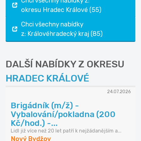
Chci všechny nabídky z:
okresu Hradec Králové (55)
Chci všechny nabídky
z: Královéhradecký kraj (85)
DALŠÍ NABÍDKY Z OKRESU
HRADEC KRÁLOVÉ
24.07.2026
Brigádník (m/ž) -
Vybalování/pokladna (200
Kč/hod.) -...
Lidl již více než 20 let patří k nejžádanějším a...
Nový Bydžov