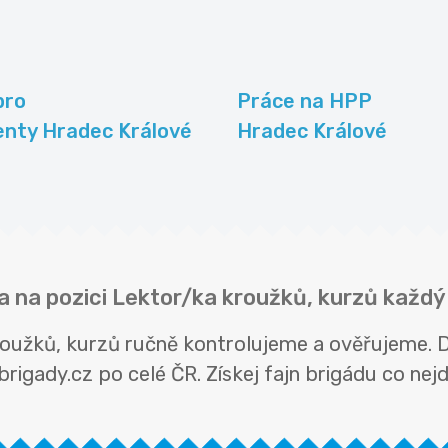
pro
Práce na HPP
enty Hradec Králové
Hradec Králové
a na pozici Lektor/ka kroužků, kurzů každý
roužků, kurzů ručně kontrolujeme a ověřujeme. 
rigady.cz po celé ČR. Získej fajn brigádu co nejdř