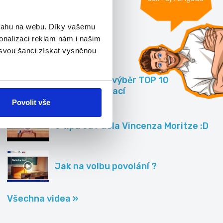
Všechny články »
bsahu na webu. Díky vašemu
onalizaci reklam nám i našim
Videa
 svou šanci získat vysněnou
A zase jeden výběr TOP 10
nejhorších prací
Povolit vše
5 tipů od Paola Vincenza Moritze :D
Jak na volbu povolání ?
Všechna videa »