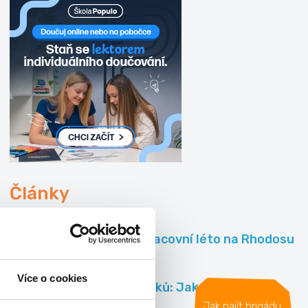
Články
Rozhovor: Pracovní léto na Rhodosu
Více o cookies
Rady odborníků: Jak na skvělý
životopis?
Jak najít brigádu