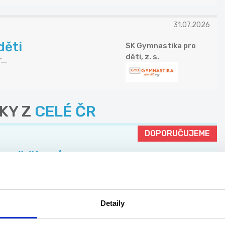
31.07.2026
děti
SK Gymnastika pro
děti, z. s.
..
KY Z
CELÉ ČR
DOPORUČUJEME
 Kč čist./hod.,
WELL PACK s.r.o.
..
Detaily