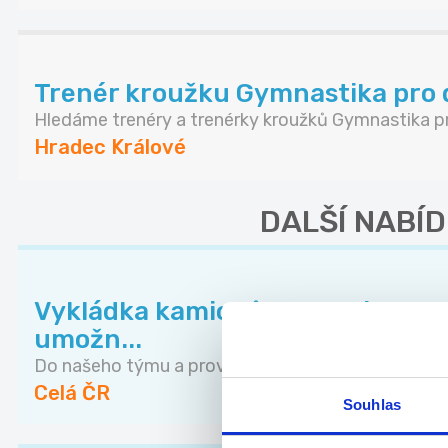
Trenér kroužku Gymnastika pro 
Hledáme trenéry a trenérky kroužků Gymnastika pr.
Hradec Králové
DALŠÍ NABÍD
Vykládka kamionů Pardubice, 140
umožn...
Do našeho týmu a provozu v Dolních Ředicích u Pa.
Celá ČR
Souhlas