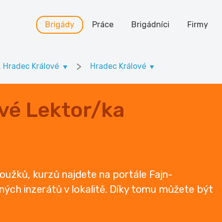
Brigády
Práce
Brigádníci
Firmy
>
. Hradec Králové
Hradec Králové
vé Lektor/ka
oužků, kurzů najdete na portále Fajn-
ených inzerátů v lokalitě. Díky tomu můžete být