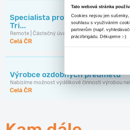
Tato webová stránka použív
Cookies nejsou jen sušenky,
Specialista prodeje ukázkových lek
souhlasu s využíváním cooki
Tri...
partnerům (např. vyhledávače
Remote | Částečný úvazek | od 15:00 Rodiče chtě..
práci/brigádu. Děkujeme :-)
Celá ČR
Výrobce ozdobných předmětů
Nabízíme možnost výdělkové činnosti výrobou neb
Celá ČR
Kam dále