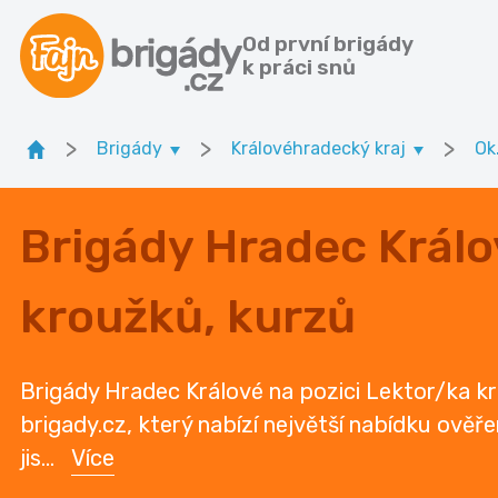
Od první brigády
k práci snů
>
>
>
Brigády
Královéhradecký kraj
Ok
Brigády Hradec Králo
kroužků, kurzů
Brigády Hradec Králové na pozici Lektor/ka kr
brigady.cz, který nabízí největší nabídku ověř
jis
...
Více