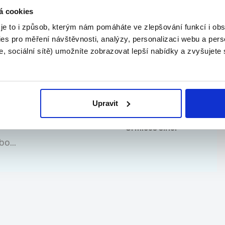
TOP
á cookies
 je to i způsob, kterým nám pomáháte ve zlepšování funkcí i o
cí v IT škole |
Algorithmics s.r.o.
es pro měření návštěvnosti, analýzy, personalizaci webu a pers
, sociální sítě) umožníte zobrazovat lepší nabídky a zvyšujete
.
Upravit
TOP
Ormicos s.r.o.
o...