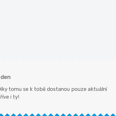
 den
Díky tomu se k tobě dostanou pouze aktuální
íve i ty!