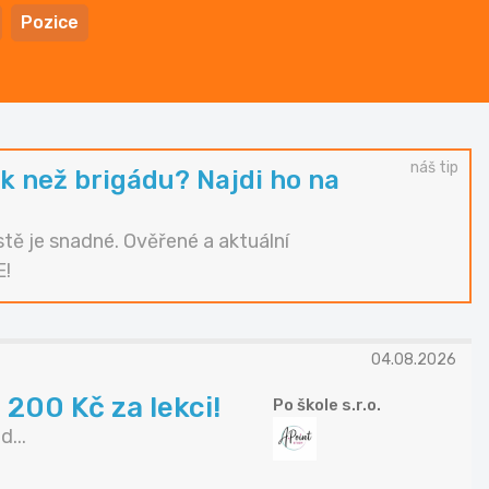
Pozice
náš tip
k než brigádu? Najdi ho na
tě je snadné. Ověřené a aktuální
E!
04.08.2026
200 Kč za lekci!
Po škole s.r.o.
...