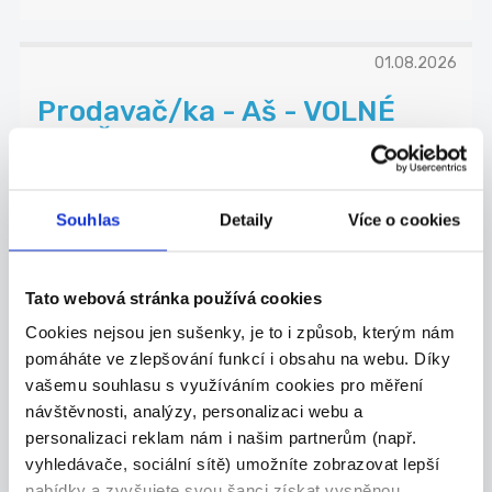
01.08.2026
Prodavač/ka - Aš - VOLNÉ
NEDĚLE
Česká společnost s dlouholetou tradicí Zeman
mas...
Aš
Souhlas
Detaily
Více o cookies
ZEMAN maso-uzeniny, a.s.
Tato webová stránka používá cookies
Cookies nejsou jen sušenky, je to i způsob, kterým nám
pomáháte ve zlepšování funkcí i obsahu na webu. Díky
23.07.2026
vašemu souhlasu s využíváním cookies pro měření
návštěvnosti, analýzy, personalizaci webu a
Operátor / operátorka plnírny
personalizaci reklam nám i našim partnerům (např.
chladiv
vyhledávače, sociální sítě) umožníte zobrazovat lepší
Schiessl, s.r.o. Velkoobchod s komponenty pro c...
nabídky a zvyšujete svou šanci získat vysněnou