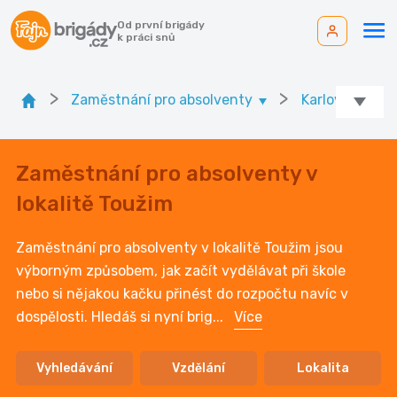
Od první brigády
k práci snů
>
>
Zaměstnání pro absolventy
Karlovarský kr.
Zaměstnání pro absolventy v
lokalitě Toužim
Zaměstnání pro absolventy v lokalitě Toužim jsou
výborným způsobem, jak začít vydělávat při škole
nebo si nějakou kačku přinést do rozpočtu navíc v
dospělosti. Hledáš si nyní brig
...
Více
Vyhledávání
Vzdělání
Lokalita