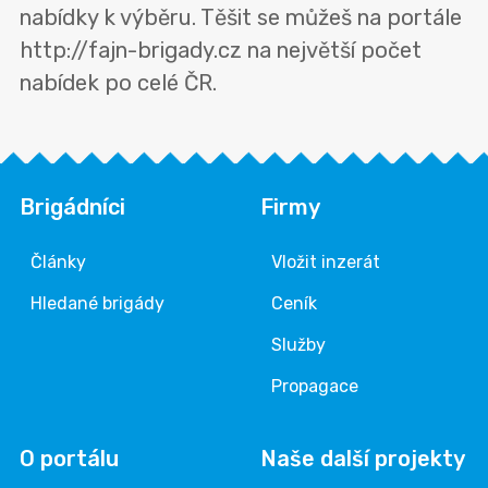
nabídky k výběru. Těšit se můžeš na portále
http://fajn-brigady.cz na největší počet
nabídek po celé ČR.
Brigádníci
Firmy
Články
Vložit inzerát
Hledané brigády
Ceník
Služby
Propagace
O portálu
Naše další projekty