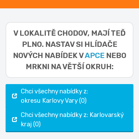
V LOKALITĚ
CHODOV,
MAJÍ TEĎ
PLNO. NASTAV SI HLÍDAČE
NOVÝCH NABÍDEK V
APCE
NEBO
MRKNI NA VĚTŠÍ OKRUH:
Chci všechny nabídky z:
okresu Karlovy Vary (0)
Chci všechny nabídky z: Karlovarský
kraj (0)