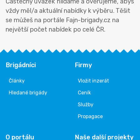
Částečný úvazek hlídáme a ověřujeme, abys
vždy měl/a aktuální nabídky k výběru. Těšit
se můžeš na portále Fajn-brigady.cz na
největší počet nabídek po celé ČR.
Brigádníci
Firmy
Články
Vložit inzerát
Hledané brigády
Ceník
Služby
Propagace
O portálu
Naše další projekty