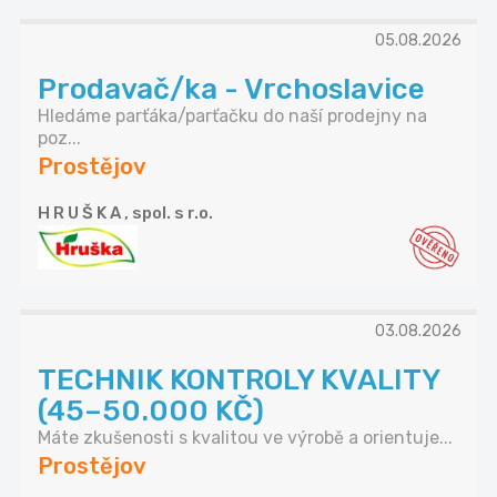
05.08.2026
Prodavač/ka - Vrchoslavice
Hledáme parťáka/parťačku do naší prodejny na
poz...
Prostějov
H R U Š K A , spol. s r.o.
03.08.2026
TECHNIK KONTROLY KVALITY
(45–50.000 KČ)
Máte zkušenosti s kvalitou ve výrobě a orientuje...
Prostějov