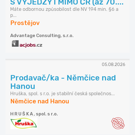
S VÝJEDZY I MIMO ČR (až 70....
Máte odbornou způsobilost dle NV 194 min. §6 a
p...
Prostějov
Advantage Consulting, s.r.o.
05.08.2026
Prodavač/ka - Němčice nad
Hanou
Hruška, spol. s r.o. je stabilní česká společnos...
Němčice nad Hanou
H R U Š K A , spol. s r.o.