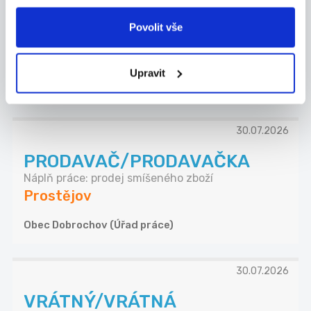
POMOCNÝ
KUCHAŘ/KUCHAŘKA
Povolit vše
Kontaktní osoba: Bartošková Dana, tel., osobní k...
Prostějov
Upravit
Mechanika Prostějov 97, družstvo (Úřad práce)
30.07.2026
PRODAVAČ/PRODAVAČKA
Náplň práce: prodej smíšeného zboží
Prostějov
Obec Dobrochov (Úřad práce)
30.07.2026
VRÁTNÝ/VRÁTNÁ