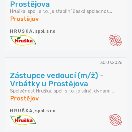
Prostějova
Hruška, spol. s r.o. je stabilní česká společnos...
Prostějov
H R U Š K A , spol. s r.o.
30.07.2026
Zástupce vedoucí (m/ž) -
Vrbátky u Prostějova
Společnost Hruška, spol. s r.o. je silná, dynami...
Prostějov
H R U Š K A , spol. s r.o.