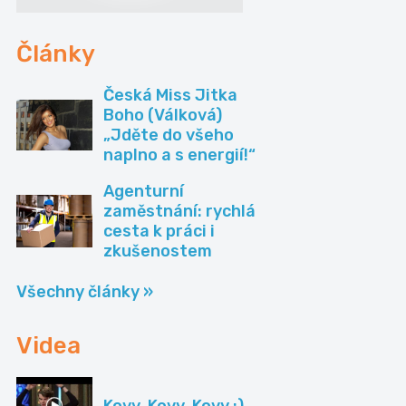
Články
Česká Miss Jitka
Boho (Válková)
„Jděte do všeho
naplno a s energií!“
Agenturní
zaměstnání: rychlá
cesta k práci i
zkušenostem
Všechny články »
Videa
Kovy, Kovy, Kovy :)