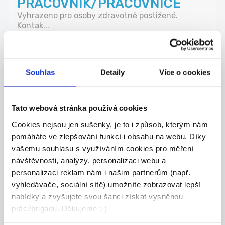
PRACOVNÍK/PRACOVNICE
Vyhrazeno pro osoby zdravotně postižené.
Kontak...
Prostějov
Dobrá Uklízečka s.r.o. (Úřad práce)
Souhlas
Detaily
Více o cookies
01.08.2026
Tato webová stránka používá cookies
ČÍŠNÍK/SERVÍRKA
Cookies nejsou jen sušenky, je to i způsob, kterým nám
NÁSTUP MOŽNÝ IHNED Kontaktní osoba: Marek
pomáháte ve zlepšování funkcí i obsahu na webu. Díky
Balaš...
vašemu souhlasu s využíváním cookies pro měření
Prostějov
návštěvnosti, analýzy, personalizaci webu a
Marek Balaš (Úřad práce)
personalizaci reklam nám i našim partnerům (např.
vyhledávače, sociální sítě) umožníte zobrazovat lepší
nabídky a zvyšujete svou šanci získat vysněnou
31.07.2026
práci/brigádu. Děkujeme :-)