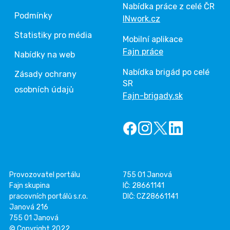
Nabídka práce z celé ČR
Podmínky
INwork.cz
Statistiky pro média
Mobilní aplikace
Fajn práce
Nabídky na web
Nabídka brigád po celé
Zásady ochrany
SR
osobních údajů
Fajn-brigady.sk
Provozovatel portálu
755 01 Janová
Fajn skupina
IČ: 28661141
pracovních portálů s.r.o.
DIČ: CZ28661141
Janová 216
755 01 Janová
© Copyright 2022