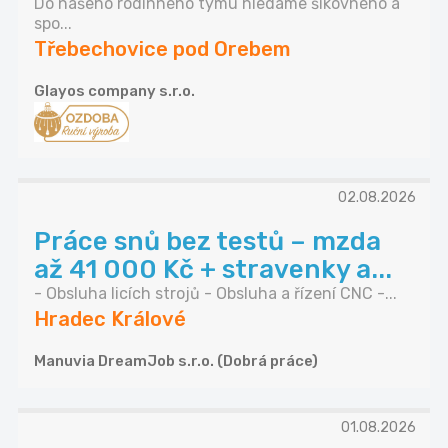
Do našeho rodinného týmu hledáme šikovného a
spo...
Třebechovice pod Orebem
Glayos company s.r.o.
02.08.2026
Práce snů bez testů – mzda
až 41 000 Kč + stravenky a...
- Obsluha licích strojů - Obsluha a řízení CNC -...
Hradec Králové
Manuvia DreamJob s.r.o. (Dobrá práce)
01.08.2026