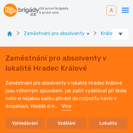
Od první brigády
k práci snů
>
>
Zaměstnání pro absolventy
Královéhradeck
Zaměstnání pro absolventy v
lokalitě Hradec Králové
Zaměstnání pro absolventy v lokalitě Hradec Králové
jsou výborným způsobem, jak začít vydělávat při škole
nebo si nějakou kačku přinést do rozpočtu navíc v
dospělosti. Hledáš si n
...
Více
Vyhledávání
Vzdělání
Lokalita