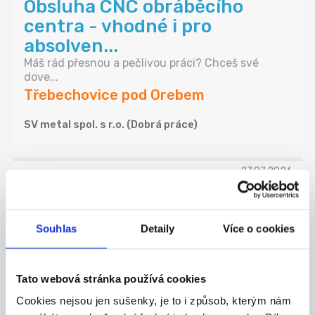
Obsluha CNC obráběcího
centra - vhodné i pro
absolven...
Máš rád přesnou a pečlivou práci? Chceš své
dove...
Třebechovice pod Orebem
SV metal spol. s r.o. (Dobrá práce)
27.07.2026
Montážní dělník ve výrobě
BEZ NOČNÍCH (M/Ž) (A14415)
Souhlas
Detaily
Více o cookies
Hledáme spolehlivé a motivované montážní
dělníky...
Nový Bydžov
Tato webová stránka používá cookies
HOFMANN WIZARD s.r.o.
Cookies nejsou jen sušenky, je to i způsob, kterým nám