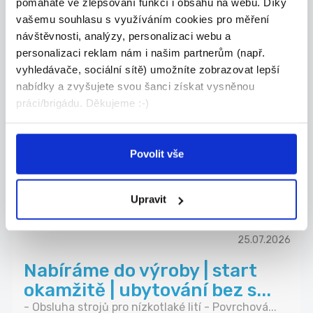
pomáháte ve zlepšování funkcí i obsahu na webu. Díky
vašemu souhlasu s využíváním cookies pro měření
návštěvnosti, analýzy, personalizaci webu a
personalizaci reklam nám i našim partnerům (např.
26.07.2026
vyhledávače, sociální sítě) umožníte zobrazovat lepší
Učitel / učitelka -
nabídky a zvyšujete svou šanci získat vysněnou
práci/brigádu. Děkujeme :-)
matematika nebo informatika
- pln...
Trivis, střední škola veřejnoprávní s.r.o. Stře...
Povolit vše
Třebechovice pod Orebem
JOBSYSTEM s.r.o. (Dobrá práce)
Upravit
25.07.2026
Nabíráme do výroby | start
okamžitě | ubytování bez s...
- Obsluha strojů pro nízkotlaké lití - Povrchová...