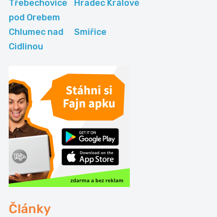
Třebechovice
Hradec Králové
pod Orebem
Chlumec nad
Smiřice
Cidlinou
Články