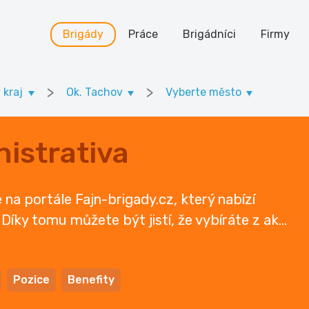
Brigády
Práce
Brigádníci
Firmy
>
>
 kraj
Ok. Tachov
Vyberte město
istrativa
na portále Fajn-brigady.cz, který nabízí
 Díky tomu můžete být jistí, že vybíráte z ak
...
Pozice
Benefity