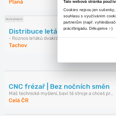
Planá
Tato webová stránka použív
Cookies nejsou jen sušenky,
souhlasu s využíváním cooki
Nově přidáno
partnerům (např. vyhledávače
práci/brigádu. Děkujeme :-)
Distribuce letáků - Tachov
- Roznos letáků dvakrát týdně - Na každý roznos..
Tachov
CNC frézař | Bez nočních směn
Máš technické myšlení, baví tě stroje a chceš pr...
Celá ČR