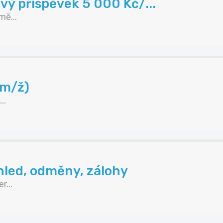
vý příspěvek 5 000 Kč/...
ě...
(m/ž)
..
hled, odměny, zálohy
...