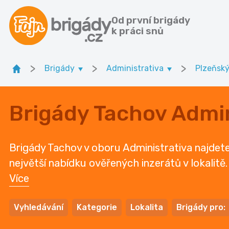
Od první brigády
k práci snů
>
>
>
Brigády
Administrativa
Plzeňský
Brigády Tachov Admin
Brigády Tachov v oboru Administrativa najdete 
největší nabídku ověřených inzerátů v lokalitě.
Více
Vyhledávání
Kategorie
Lokalita
Brigády pro: