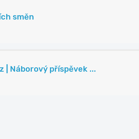
ních směn
| Náborový příspěvek ...