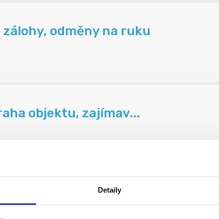
 zálohy, odměny na ruku
aha objektu, zajímav...
Detaily
Kč/h
...