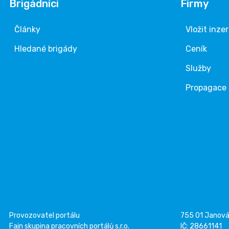
Brigádníci
Firmy
Články
Vložit inze
Hledané brigády
Ceník
Služby
Propagace
Provozovatel portálu
755 01 Janov
Fajn skupina pracovních portálů s.r.o.
IČ: 28661141