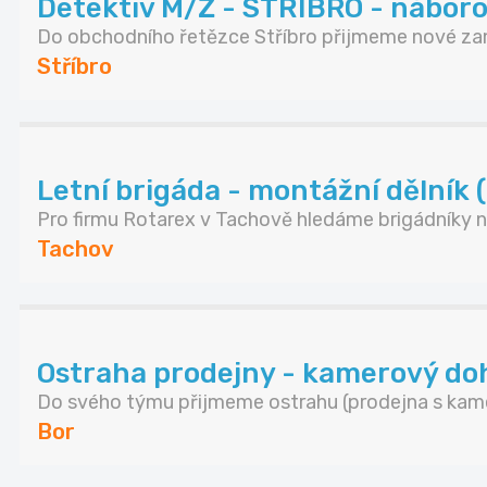
Detektiv M/Ž - STŘÍBRO - náboro
Do obchodního řetězce Stříbro přijmeme nové zam
Stříbro
Letní brigáda - montážní dělník 
Pro firmu Rotarex v Tachově hledáme brigádníky n.
Tachov
Ostraha prodejny - kamerový do
Do svého týmu přijmeme ostrahu (prodejna s kamer
Bor