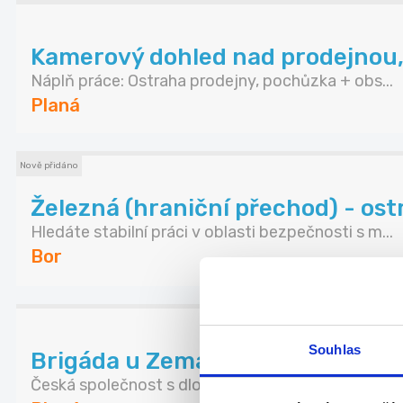
Kamerový dohled nad prodejnou,
Náplň práce: Ostraha prodejny, pochůzka + obs...
Planá
Nově přidáno
Železná (hraniční přechod) - ostr
Hledáte stabilní práci v oblasti bezpečnosti s m...
Bor
Souhlas
Brigáda u Zemana - Planá 200,-
Česká společnost s dlouholetou tradicí Zeman mas