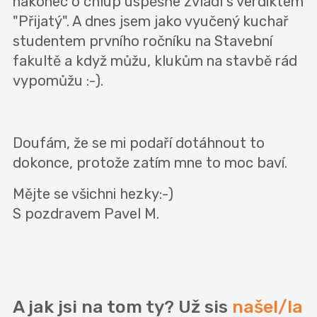
nakonec o chlup úspěšňe zvládl s verdiktem
"Přijatý". A dnes jsem jako vyučený kuchař
studentem prvního ročníku na Stavební
fakultě a když můžu, klukům na stavbě rád
vypomůžu :-).
Doufám, že se mi podaří dotáhnout to
dokonce, protože zatím mne to moc baví.
Mějte se všichni hezky:-)
S pozdravem Pavel M.
A jak jsi na tom ty? Už sis
našel/la