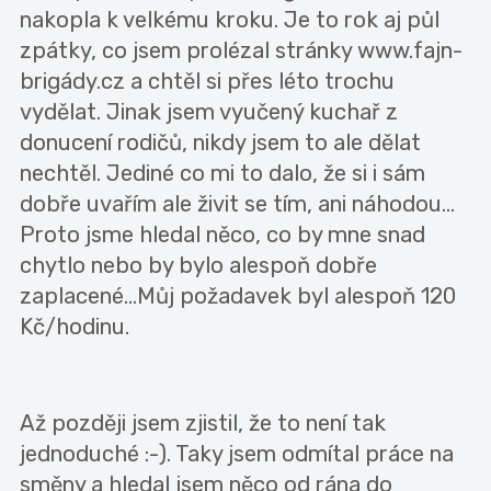
nakopla k velkému kroku. Je to rok aj půl
zpátky, co jsem prolézal stránky www.fajn-
brigády.cz a chtěl si přes léto trochu
vydělat. Jinak jsem vyučený kuchař z
donucení rodičů, nikdy jsem to ale dělat
nechtěl. Jediné co mi to dalo, že si i sám
dobře uvařím ale živit se tím, ani náhodou...
Proto jsme hledal něco, co by mne snad
chytlo nebo by bylo alespoň dobře
zaplacené...Můj požadavek byl alespoň 120
Kč/hodinu.
Až později jsem zjistil, že to není tak
jednoduché :-). Taky jsem odmítal práce na
směny a hledal jsem něco od rána do