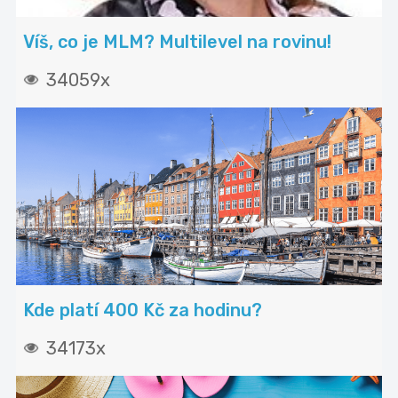
Víš, co je MLM? Multilevel na rovinu!
34059x
Kde platí 400 Kč za hodinu?
34173x