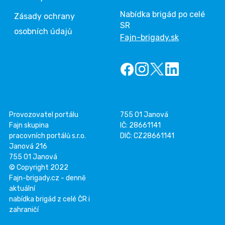
Nabídka brigád po celé
Zásady ochrany
SR
osobních údajů
Fajn-brigady.sk
Provozovatel portálu
755 01 Janová
Fajn skupina
IČ: 28661141
pracovních portálů s.r.o.
DIČ: CZ28661141
Janová 216
755 01 Janová
© Copyright 2022
Fajn-brigady.cz - denně
aktuální
nabídka brigád z celé ČR i
zahraničí