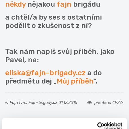
někdy
nějakou
fajn
brigádu
a chtěl/a by ses s ostatními
podělit o zkušenost z ní?
Tak nám napiš svůj příběh, jako
Pavel, na:
eliska@fajn-brigady.cz
a do
předmětu dej „
Můj příběh
“.
© Fajn tým, Fajn-brigady.cz 01.12.2015
přečteno 4927x