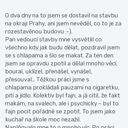
O dva dny na to jsem se dostavil na stavbu
na okraji Prahy, ani jsem nevěděl, co to je za
rozestavěnou budovu :-).
Pan vedoucí stavby mne vysvětlil co
všechno kdy jak budu dělat, pozdravil jsem
se s chlapama a šlo se makat. Za ten den
jsem se opravdu zpotil a dělal mnoho věcí,
boural, uklízel, přenášel, vynášel,
přesouval... Těžkou práci jsme s
chlapama prokládali pauzami na cigaretku,
pití a jídlo. Kolektiv byl fajn, a já citil, že fakt
makám, na svalech, ale i psychicky – byl to
fajn pocit pořádně se zpotit. To jsem jako
kuchař na škole moc nezažil.
Naplňovalo mne to o mnoho víc. Po práci