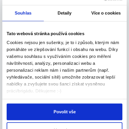
Nejoblíbenější články
Souhlas
Detaily
Více o cookies
Tato webová stránka používá cookies
Cookies nejsou jen sušenky, je to i způsob, kterým nám
pomáháte ve zlepšování funkcí i obsahu na webu. Díky
vašemu souhlasu s využíváním cookies pro měření
návštěvnosti, analýzy, personalizaci webu a
personalizaci reklam nám i našim partnerům (např.
vyhledávače, sociální sítě) umožníte zobrazovat lepší
nabídky a zvyšujete svou šanci získat vysněnou
Venčení psů aneb vydělávejte při
práci/brigádu. Děkujeme :-)
procház...
48799x
Povolit vše