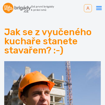
Od první brigády
k práci snů
Jak se z vyučeného
kuchaře stanete
stavařem? :-)