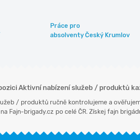
Práce pro
absolventy Český Krumlov
pozici Aktivní nabízení služeb / produktů k
í služeb / produktů ručně kontrolujeme a ověřuj
na Fajn-brigady.cz po celé ČR. Získej fajn brigádu