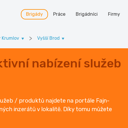
Brigády
Práce
Brigádníci
Firmy
>
ý Krumlov
Vyšší Brod
tivní nabízení služeb
služeb / produktů najdete na portále Fajn-
ených inzerátů v lokalitě. Díky tomu můžete