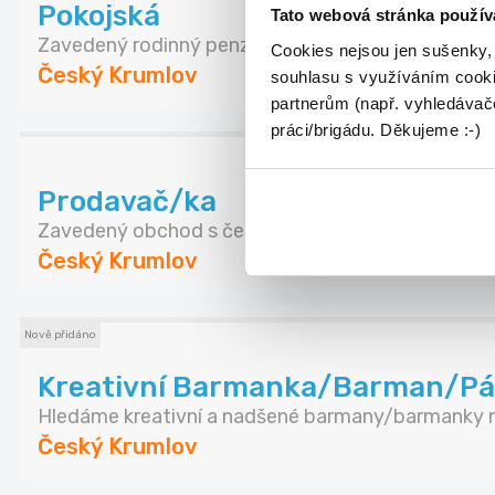
Pokojská
Tato webová stránka použív
Zavedený rodinný penzion Tilia v blízkosti centr...
Cookies nejsou jen sušenky,
Český Krumlov
souhlasu s využíváním cooki
partnerům (např. vyhledávače
práci/brigádu. Děkujeme :-)
Prodavač/ka
Zavedený obchod s českou značkovou kosmetikou
Český Krumlov
Nově přidáno
Kreativní Barmanka/Barman/Pár 
Hledáme kreativní a nadšené barmany/barmanky n
Český Krumlov