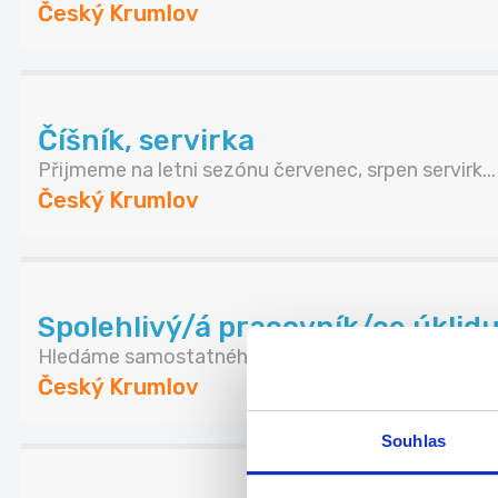
Český Krumlov
Číšník, servirka
Přijmeme na letni sezónu červenec, srpen servirk...
Český Krumlov
Spolehlivý/á pracovník/ce úklidu
Hledáme samostatného a zodpovědného člověka p
Český Krumlov
Souhlas