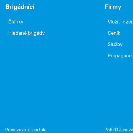
Brigádníci
Firmy
Články
Vložit inze
Hledané brigády
Ceník
Služby
Propagace
Provozovatel portálu
755 01 Janov