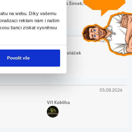
Poláček & Šimek, s.r.o.
bsahu na webu. Díky vašemu
onalizaci reklam nám i našim
 svou šanci získat vysněnou
02.08.2026
Zdeněk Poláček
Povolit vše
05.08.2026
Vít Kobliha