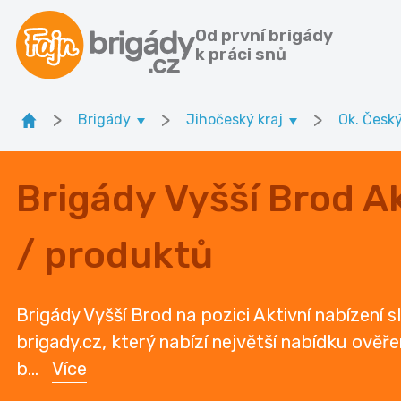
Od první brigády
k práci snů
>
>
>
Brigády
Jihočeský kraj
Ok. Česk
Brigády Vyšší Brod Ak
/ produktů
Brigády Vyšší Brod na pozici Aktivní nabízení 
brigady.cz, který nabízí největší nabídku ověř
b
...
Více