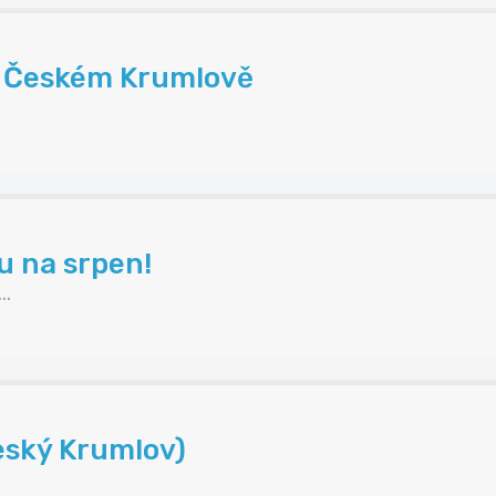
 v Českém Krumlově
.
u na srpen!
..
eský Krumlov)