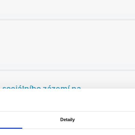
 sociálního zázemí na...
ro ...
Detaily