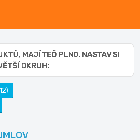
DUKTŮ,
MAJÍ TEĎ PLNO. NASTAV SI
VĚTŠÍ OKRUH:
12)
UMLOV