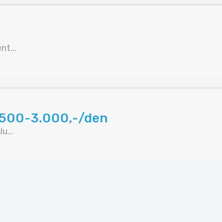
t...
.500-3.000,-/den
...