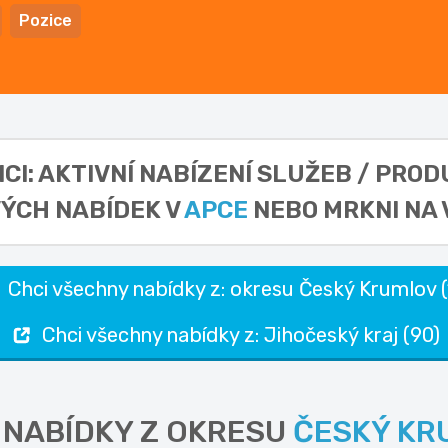
Pozice
ICI: AKTIVNÍ NABÍZENÍ SLUŽEB / PRO
ÝCH NABÍDEK V
APCE
NEBO MRKNI NA 
Chci všechny nabídky z: okresu Český Krumlov (
Chci všechny nabídky z: Jihočeský kraj (90)
 NABÍDKY Z OKRESU
ČESKÝ KR