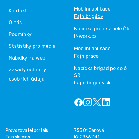
Mobilní aplikace
Kontakt
Fajn brigády
O nás
Nabídka práce z celé ČR
Podmínky
INwork.cz
Statistiky pro média
Mobilní aplikace
Fajn práce
Nabídky na web
Nabídka brigád po celé
Zásady ochrany
SR
osobních údajů
Fajn-brigady.sk
Provozovatel portálu
755 01 Janová
Fajn skupina
IČ: 28661141