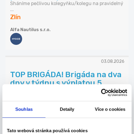
Sháníme pečlivou kolegyňku/kolegu na pravidelný
...
Zlín
Alfa Nautilus s.r.o.
03.08.2026
TOP BRIGÁDA! Brigáda na dva
dny v týdnu s výplatou 5 ...
Hledáte stabilní přivýdělek na dlouhodobou
spolu...
Zlín
Souhlas
Detaily
Více o cookies
Jan Fuksa
Tato webová stránka používá cookies