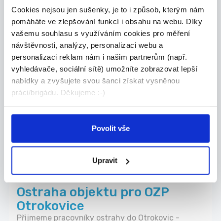
Cookies nejsou jen sušenky, je to i způsob, kterým nám
pomáháte ve zlepšování funkcí i obsahu na webu. Díky
04.08.2026
vašemu souhlasu s využíváním cookies pro měření
ÚKLIDOVÝ PRACOVNÍK/CE,
návštěvnosti, analýzy, personalizaci webu a
Otrokovice - bankovní
personalizaci reklam nám i našim partnerům (např.
vyhledávače, sociální sítě) umožníte zobrazovat lepší
prostory
nabídky a zvyšujete svou šanci získat vysněnou
Náplň práce: - Úklid kanceláří (dle denníc...
práci/brigádu. Děkujeme :-)
Otrokovice
ATALIAN CZ s.r.o.
Povolit vše
Upravit
04.08.2026
Ostraha objektu pro OZP
Otrokovice
Přijmeme pracovníky ostrahy do Otrokovic -