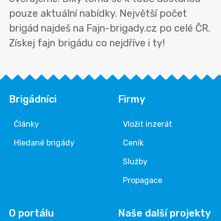
pouze aktuální nabídky. Největší počet
brigád najdeš na Fajn-brigady.cz po celé ČR.
Získej fajn brigádu co nejdříve i ty!
Brigádníci
Firmy
Články
Vložit inzerát
Hledané brigády
Ceník
Služby
Propagace
O portálu
Naše další projekty