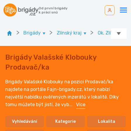
Od první brigády
k práci snů
>
>
>
>
Brigády
Zlínský kraj
Ok. Zlín
Brigády Valašské Klobouky
Prodavač/ka
Brigády Valašské Klobouky na pozici Prodavač/ka
najdete na portále Fajn-brigady.cz, který nabízí
největší nabídku ověřených inzerátů v lokalitě. Díky
tomu můžete být jistí, že vyb
...
Více
Vyhledávání
Kategorie
Lokalita