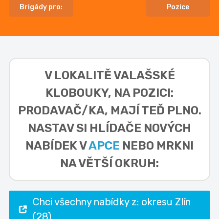
Brigády pro:
Pozice
V LOKALITĚ
VALAŠSKÉ
KLOBOUKY, NA POZICI:
PRODAVAČ/KA,
MAJÍ TEĎ PLNO.
NASTAV SI HLÍDAČE NOVÝCH
NABÍDEK V
APCE
NEBO MRKNI
NA VĚTŠÍ OKRUH:
Chci všechny nabídky z: okresu Zlín
(28)