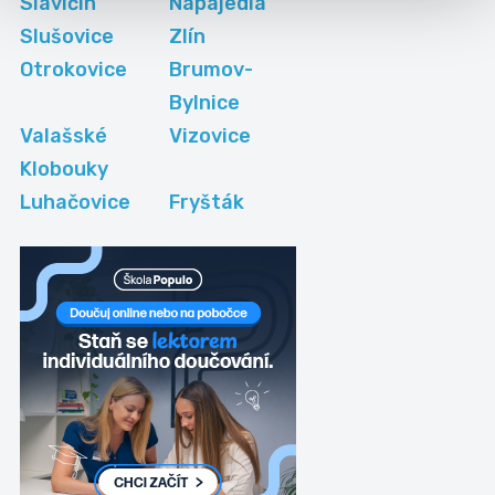
Slavičín
Napajedla
Slušovice
Zlín
Otrokovice
Brumov-
Bylnice
Valašské
Vizovice
Klobouky
Luhačovice
Fryšták