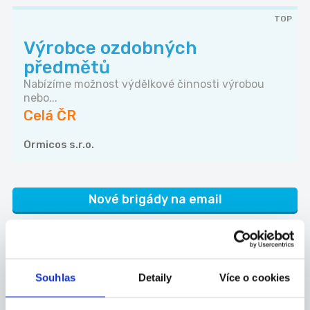
TOP
Výrobce ozdobných
předmětů
Nabízíme možnost výdělkové činnosti výrobou
nebo...
Celá ČR
Ormicos s.r.o.
Nové brigády na email
Kam dále
Souhlas
Detaily
Více o cookies
Částečný úvazek
Brigády