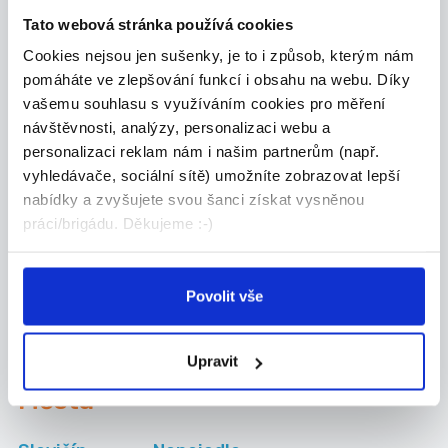
Zlín
v zahraničí
Tato webová stránka používá cookies
Práce pro
Práce na HPP
Cookies nejsou jen sušenky, je to i způsob, kterým nám
absolventy Zlín
Zlín
pomáháte ve zlepšování funkcí i obsahu na webu. Díky
vašemu souhlasu s využíváním cookies pro měření
návštěvnosti, analýzy, personalizaci webu a
personalizaci reklam nám i našim partnerům (např.
Kategorie
brigád
vyhledávače, sociální sítě) umožníte zobrazovat lepší
nabídky a zvyšujete svou šanci získat vysněnou
práci/brigádu. Děkujeme :-)
Administrativa
Manuální
Povolit vše
Obchod-služby
Ostatní
Upravit
Města