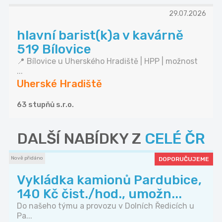
29.07.2026
hlavní barist(k)a v kavárně
519 Bílovice
📍 Bílovice u Uherského Hradiště | HPP | možnost
...
Uherské Hradiště
63 stupňů s.r.o.
DALŠÍ NABÍDKY Z
CELÉ ČR
Nově přidáno
DOPORUČUJEME
Vykládka kamionů Pardubice,
140 Kč čist./hod., umožn...
Do našeho týmu a provozu v Dolních Ředicích u
Pa...