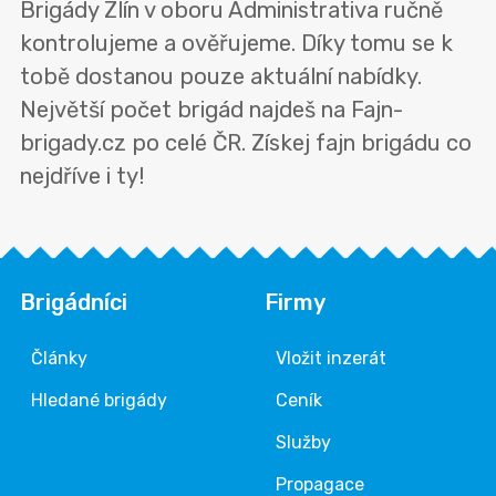
Brigády Zlín v oboru Administrativa ručně
kontrolujeme a ověřujeme. Díky tomu se k
tobě dostanou pouze aktuální nabídky.
Největší počet brigád najdeš na Fajn-
brigady.cz po celé ČR. Získej fajn brigádu co
nejdříve i ty!
Brigádníci
Firmy
Články
Vložit inzerát
Hledané brigády
Ceník
Služby
Propagace