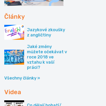
Články
Jazykové zkoušky
z angličtiny
Jaké změny
můžete očekávat v
roce 2018 ve
vztahu k vaší
práci?
Všechny články »
Videa
Co dělají bohatí/