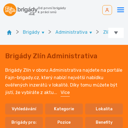
Od první brigády
k práci snů
>
>
>
Brigády
Administrativa
Zlínský kraj
Brigády Zlín Administrativa
Brigády Zlín v oboru Administrativa najdete na portále
Fajn-brigady.cz, který nabízí největší nabídku
ověřených inzerátů v lokalitě. Díky tomu můžete být
jistí, že vybíráte z aktu
...
Více
Vyhledávání
Kategorie
Lokalita
Brigády pro:
Pozice
Benefity