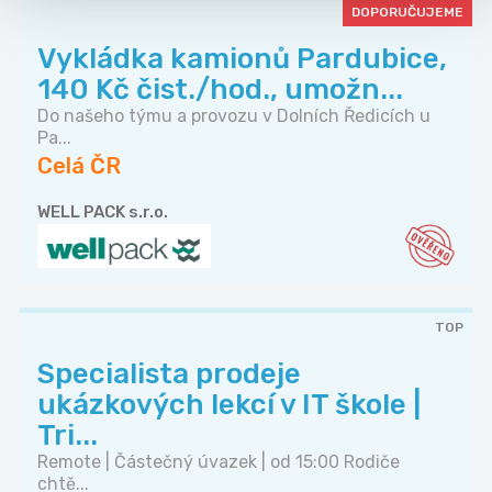
DOPORUČUJEME
Vykládka kamionů Pardubice,
140 Kč čist./hod., umožn...
Do našeho týmu a provozu v Dolních Ředicích u
Pa...
Celá ČR
WELL PACK s.r.o.
TOP
Specialista prodeje
ukázkových lekcí v IT škole |
Tri...
Remote | Částečný úvazek | od 15:00 Rodiče
chtě...