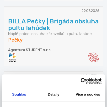
29.07.2026
BILLA Pečky | Brigáda obsluha
pultu lahůdek
Náplň práce: obsluha zákazníků u pultu lahůde...
Pečky
Agentura STUDENT s.r.o.
28.07.2026
Brigáda v Tescu - 183Kč/hod!
(Roztoky)
Souhlas
Detaily
Více o cookies
- Chceš si přivydělat, získat cenné zkušenosti a...
Roztoky