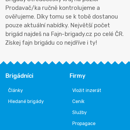
Prodavač/ka ručně kontrolujeme a
ověřujeme. Díky tomu se k tobě dostanou
pouze aktuální nabídky. Největší počet
brigád najdeš na Fajn-brigady.cz po celé ČR.
Získej fajn brigádu co nejdříve i ty!
Brigádníci
Firmy
Články
Vložit inzerát
Hledané brigády
Ceník
Služby
Propagace