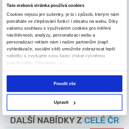
Tato webová stránka používá cookies
Tesco Stores ČR a.s.
Cookies nejsou jen sušenky, je to i způsob, kterým nám
pomáháte ve zlepšování funkcí i obsahu na webu. Díky
vašemu souhlasu s využíváním cookies pro měření
návštěvnosti, analýzy, personalizaci webu a
27.07.2026
personalizaci reklam nám i našim partnerům (např.
vyhledávače, sociální sítě) umožníte zobrazovat lepší
Obsluha/prodavačka do
nabídky a zvyšujete svou šanci získat vysněnou
cukrárny s pekárnou ve
práci/brigádu. Děkujeme :-)
Velkých ...
Hledáte stabilní práci nebo brigádu v
provoněném...
Povolit vše
Horoměřice
Bc. Vladimíra Krausová, DiS.
Upravit
DALŠÍ NABÍDKY Z
CELÉ ČR