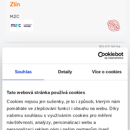
Zlín
M2C
30.07.2026
Garážmistr v OC – brigáda –
170 Kč/h, Zlín
Souhlas
Detaily
Více o cookies
Náplň práce: • Obsluha parkovacího systému a ko...
Zlín
Tato webová stránka používá cookies
M2C
Cookies nejsou jen sušenky, je to i způsob, kterým nám
pomáháte ve zlepšování funkcí i obsahu na webu. Díky
vašemu souhlasu s využíváním cookies pro měření
návštěvnosti, analýzy, personalizaci webu a
30.07.2026
personalizaci reklam nám i našim partnerům (např.