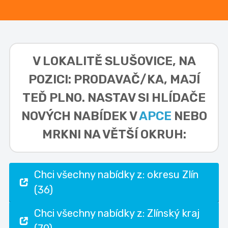
V LOKALITĚ
SLUŠOVICE, NA
POZICI: PRODAVAČ/KA,
MAJÍ
TEĎ PLNO. NASTAV SI HLÍDAČE
NOVÝCH NABÍDEK V
APCE
NEBO
MRKNI NA VĚTŠÍ OKRUH:
Chci všechny nabídky z: okresu Zlín
(36)
Chci všechny nabídky z: Zlínský kraj