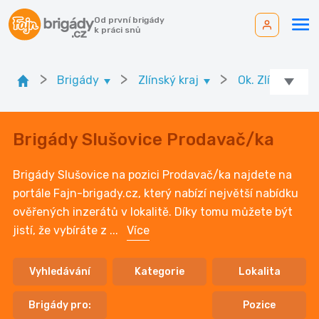
Od první brigády
k práci snů
>
>
>
>
Brigády
Zlínský kraj
Ok. Zlín
Brigády Slušovice Prodavač/ka
Brigády Slušovice na pozici Prodavač/ka najdete na
portále Fajn-brigady.cz, který nabízí největší nabídku
ověřených inzerátů v lokalitě. Díky tomu můžete být
jistí, že vybíráte z
...
Více
Vyhledávání
Kategorie
Lokalita
Brigády pro:
Pozice