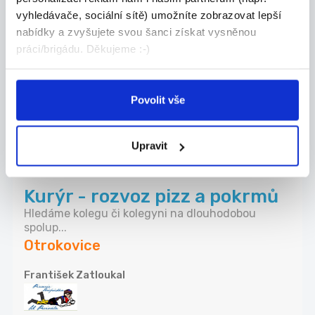
vyhledávače, sociální sítě) umožníte zobrazovat lepší
Hosteska, Promotér 215-
nabídky a zvyšujete svou šanci získat vysněnou
230kč + bonusy
práci/brigádu. Děkujeme :-)
Hledáme usměvavou\vého, reprezentativní\ho a
kom...
Zlín
Povolit vše
RH Advisory, s.r.o.
Upravit
01.08.2026
Kurýr - rozvoz pizz a pokrmů
Hledáme kolegu či kolegyni na dlouhodobou
spolup...
Otrokovice
František Zatloukal