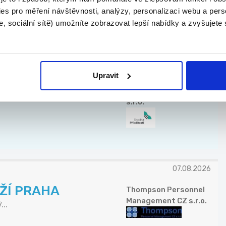
AGAPOLA spol. s r. o.
es pro měření návštěvnosti, analýzy, personalizaci webu a pers
, sociální sítě) umožníte zobrazovat lepší nabídky a zvyšujete
TOP
Upravit
 na mytí nádobí
Lidé a Příležitosti
s.r.o.
07.08.2026
ŽÍ PRAHA
Thompson Personnel
Management CZ s.r.o.
..