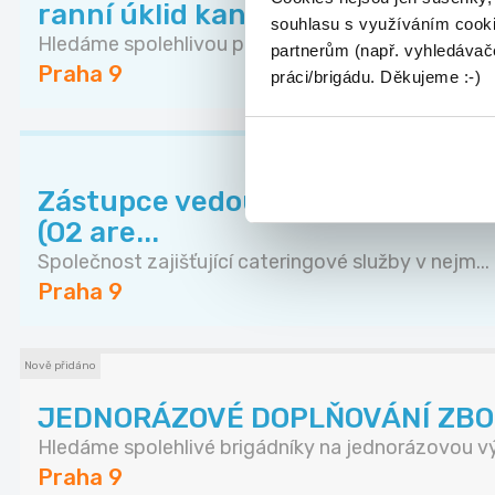
ranní úklid kanceláří Libeň
souhlasu s využíváním cooki
Hledáme spolehlivou pracovnici/ka na ranní úklid...
partnerům (např. vyhledávače
Praha 9
práci/brigádu. Děkujeme :-)
Zástupce vedoucí pomocných sil
(O2 are...
Společnost zajišťující cateringové služby v nejm...
Praha 9
Nově přidáno
JEDNORÁZOVÉ DOPLŇOVÁNÍ ZBO
Hledáme spolehlivé brigádníky na jednorázovou vý.
Praha 9