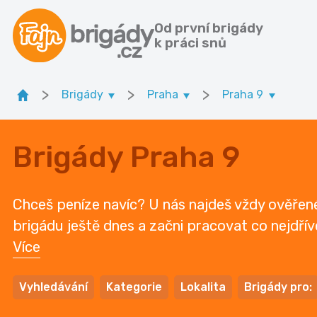
Od první brigády
k práci snů
>
>
>
Brigády
Praha
Praha 9
Brigády Praha 9
Chceš peníze navíc? U nás najdeš vždy ověřené 
brigádu ještě dnes a začni pracovat co nejdř
Více
Vyhledávání
Kategorie
Lokalita
Brigády pro: