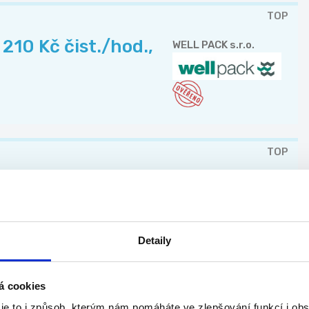
TOP
210 Kč čist./hod.,
WELL PACK s.r.o.
TOP
rena & O2
Lidé a Příležitosti
s.r.o.
Detaily
á cookies
TOP
 je to i způsob, kterým nám pomáháte ve zlepšování funkcí i o