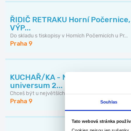
ŘIDIČ RETRAKU Horní Počernice, 
VÝP...
Do skladu s tiskopisy v Horních Počernicích u Pr...
Praha 9
KUCHAŘ/KA - NOVÁ SEZÓNA O2 a
universum 2...
Chceš být u největších akcí v ČR a vařit ve velk...
Praha 9
Souhlas
Tato webová stránka použív
Cookies nejsou jen sušenky,