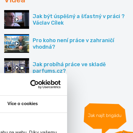
Jak být úspěšný a šťastný v práci ?
Václav Cílek
Pro koho není práce v zahraničí
vhodná?
Jak probíhá práce ve skladě
parfums.cz?
Všechna videa »
Více o cookies
Jak najít brigádu
bsahu na webu. Díky vašemu