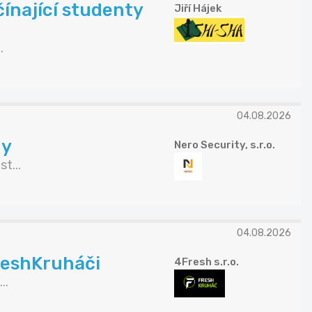
čínající studenty
Jiří Hájek
.
04.08.2026
ny
Nero Security, s.r.o.
t...
04.08.2026
reshKruháči
4Fresh s.r.o.
..