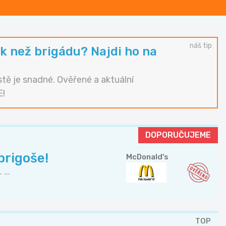
náš tip
k než brigádu? Najdi ho na
tě je snadné. Ověřené a aktuální
E!
DOPORUČUJEME
rigoše!
McDonald's
...
TOP