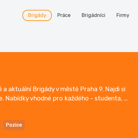
Brigády
Práce
Brigádníci
Firmy
a aktuální Brigády v městě Praha 9. Najdi si
íve. Nabídky vhodné pro každého - studenta,
...
Pozice