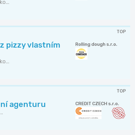
o...
TOP
z pizzy vlastním
Rolling dough s.r.o.
o...
TOP
vní agenturu
CREDIT CZECH s.r.o.
..