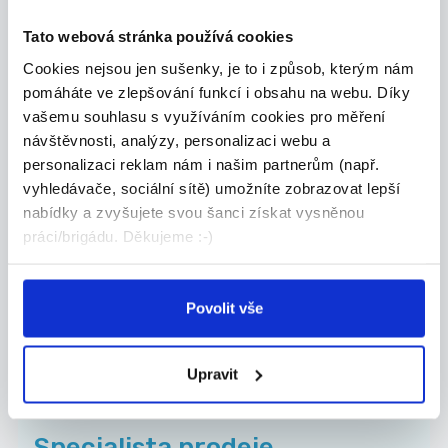
Ormicos s.r.o.
Tato webová stránka používá cookies
Cookies nejsou jen sušenky, je to i způsob, kterým nám
05.08.2026
pomáháte ve zlepšování funkcí i obsahu na webu. Díky
vašemu souhlasu s využíváním cookies pro měření
Specialista prodeje
návštěvnosti, analýzy, personalizaci webu a
ukázkových lekcí v IT škole |
personalizaci reklam nám i našim partnerům (např.
Tri...
vyhledávače, sociální sítě) umožníte zobrazovat lepší
nabídky a zvyšujete svou šanci získat vysněnou
Remote | Částečný úvazek | od 15:00 Rodiče
chtě...
práci/brigádu. Děkujeme :-)
Celá ČR
Algorithmics s.r.o.
Povolit vše
Upravit
TOP
Specialista prodeje