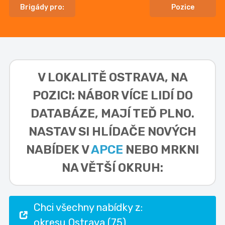
Brigády pro:
Pozice
V LOKALITĚ
OSTRAVA, NA
POZICI: NÁBOR VÍCE LIDÍ DO
DATABÁZE,
MAJÍ TEĎ PLNO.
NASTAV SI HLÍDAČE NOVÝCH
NABÍDEK V
APCE
NEBO MRKNI
NA VĚTŠÍ OKRUH:
Chci všechny nabídky z:
okresu Ostrava (75)