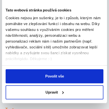
Administrativa
Tato webová stránka používá cookies
Manuální
Cookies nejsou jen sušenky, je to i způsob, kterým nám
Obchod-služby
pomáháte ve zlepšování funkcí i obsahu na webu. Díky
Ostatní
vašemu souhlasu s využíváním cookies pro měření
návštěvnosti, analýzy, personalizaci webu a
personalizaci reklam nám i našim partnerům (např.
vyhledávače, sociální sítě) umožníte zobrazovat lepší
nabídky a zvyšujete svou šanci získat vysněnou
práci/brigádu. Děkujeme :-)
Povolit vše
Upravit