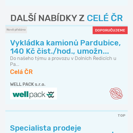
DALŠÍ NABÍDKY Z
CELÉ ČR
Nově přidáno
DOPORUČUJEME
Vykládka kamionů Pardubice,
140 Kč čist./hod., umožn...
Do našeho týmu a provozu v Dolních Ředicích u
Pa...
Celá ČR
WELL PACK s.r.o.
TOP
Specialista prodeje