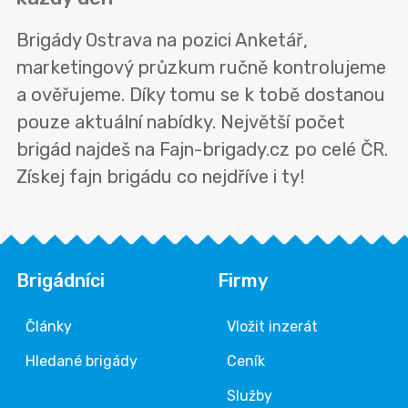
Brigády Ostrava na pozici Anketář,
marketingový průzkum ručně kontrolujeme
a ověřujeme. Díky tomu se k tobě dostanou
pouze aktuální nabídky. Největší počet
brigád najdeš na Fajn-brigady.cz po celé ČR.
Získej fajn brigádu co nejdříve i ty!
Brigádníci
Firmy
Články
Vložit inzerát
Hledané brigády
Ceník
Služby