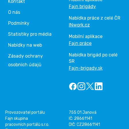
Kontakt
Fajn brigády
O nás
Nabídka práce z celé ČR
Podmínky
INwork.cz
Statistiky pro média
Mobilní aplikace
Fajn práce
Nabídky na web
Nabídka brigád po celé
Zásady ochrany
SR
osobních údajů
Fajn-brigady.sk
Provozovatel portálu
755 01 Janová
Fajn skupina
IČ: 28661141
pracovních portálů s.r.o.
DIČ: CZ28661141