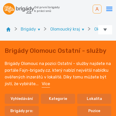
Od první brigády
k práci snů
>
>
>
Brigády
Olomoucký kraj
Ok. Olomo
Brigády Olomouc Ostatní - služby
Brigády Olomouc na pozici Ostatní - služby najdete na
portále Fajn-brigady.cz, který nabízí největší nabídku
ověřených inzerátů v lokalitě. Díky tomu můžete být
jistí, že vybíráte
...
Více
Vyhledávání
Kategorie
Lokalita
Brigády pro:
Pozice