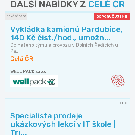
DALŠÍ NABÍDKY Z
CELÉ ČR
Nově přidáno
DOPORUČUJEME
Vykládka kamionů Pardubice,
140 Kč čist./hod., umožn...
Do našeho týmu a provozu v Dolních Ředicích u
Pa...
Celá ČR
WELL PACK s.r.o.
TOP
Specialista prodeje
ukázkových lekcí v IT škole |
Tri...