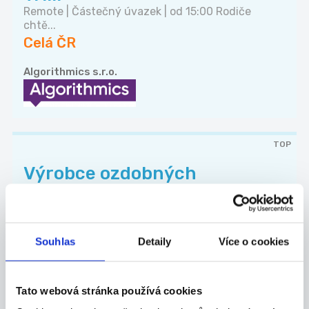
Remote | Částečný úvazek | od 15:00 Rodiče
chtě...
Celá ČR
Algorithmics s.r.o.
TOP
Výrobce ozdobných
předmětů
Nabízíme možnost výdělkové činnosti výrobou
nebo...
Celá ČR
Souhlas
Detaily
Více o cookies
Ormicos s.r.o.
Tato webová stránka používá cookies