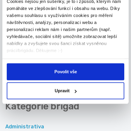
Cookies nejsou jen sušenky, je to i způsob, kterým nám
Nové brigády na email
pomáháte ve zlepšování funkcí i obsahu na webu. Díky
vašemu souhlasu s využíváním cookies pro měření
návštěvnosti, analýzy, personalizaci webu a
personalizaci reklam nám i našim partnerům (např.
Kam dále
vyhledávače, sociální sítě) umožníte zobrazovat lepší
nabídky a zvyšujete svou šanci získat vysněnou
práci/brigádu. Děkujeme :-)
Částečný úvazek
Brigády
Olomouc
v zahraničí
Práce pro
Práce na HPP
Povolit vše
absolventy Olomouc
Olomouc
Upravit
Kategorie
brigád
Administrativa