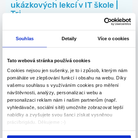
ukázkových lekcí v IT škole |
Tri...
Remote | Částečný úvazek | od 15:00 Rodiče
chtě...
Celá ČR
Souhlas
Detaily
Více o cookies
Algorithmics s.r.o.
Tato webová stránka používá cookies
Cookies nejsou jen sušenky, je to i způsob, kterým nám
pomáháte ve zlepšování funkcí i obsahu na webu. Díky
TOP
vašemu souhlasu s využíváním cookies pro měření
Výrobce ozdobných
návštěvnosti, analýzy, personalizaci webu a
personalizaci reklam nám i našim partnerům (např.
předmětů
vyhledávače, sociální sítě) umožníte zobrazovat lepší
Nabízíme možnost výdělkové činnosti výrobou
nabídky a zvyšujete svou šanci získat vysněnou
nebo...
práci/brigádu. Děkujeme :-)
Celá ČR
Ormicos s.r.o.