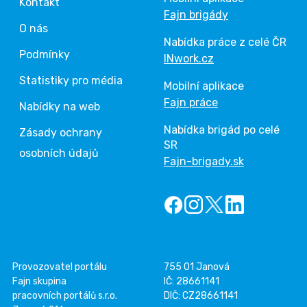
Kontakt
Fajn brigády
O nás
Nabídka práce z celé ČR
Podmínky
INwork.cz
Statistiky pro média
Mobilní aplikace
Fajn práce
Nabídky na web
Nabídka brigád po celé
Zásady ochrany
SR
osobních údajů
Fajn-brigady.sk
Provozovatel portálu
755 01 Janová
Fajn skupina
IČ: 28661141
pracovních portálů s.r.o.
DIČ: CZ28661141