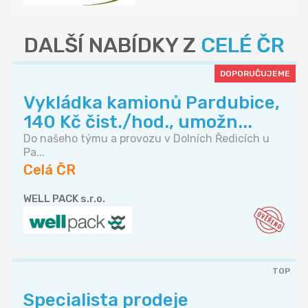
DALŠÍ NABÍDKY Z
CELÉ ČR
DOPORUČUJEME
Vykládka kamionů Pardubice,
140 Kč čist./hod., umožn...
Do našeho týmu a provozu v Dolních Ředicích u
Pa...
Celá ČR
WELL PACK s.r.o.
TOP
Specialista prodeje