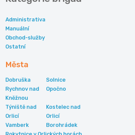
Administrativa
Manuální
Obchod-služby
Ostatní
Města
Dobruška
Solnice
Rychnov nad
Opočno
Kněžnou
Týniště nad
Kostelec nad
Orlicí
Orlicí
Vamberk
Borohrádek
Rokytnice v Orlických horách