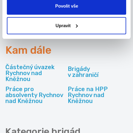
Povolit vše
Nové brigády na email
Upravit
Kam dále
Částečný úvazek
Brigády
Rychnov nad
v zahraničí
Kněžnou
Práce pro
Práce na HPP
absolventy Rychnov
Rychnov nad
nad Kněžnou
Kněžnou
Kategorie
brigád