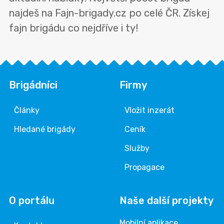
najdeš na Fajn-brigady.cz po celé ČR. Získej
fajn brigádu co nejdříve i ty!
Brigádníci
Firmy
Články
Vložit inzerát
Hledané brigády
Ceník
Služby
Propagace
O portálu
Naše další projekty
Mobilní aplikace