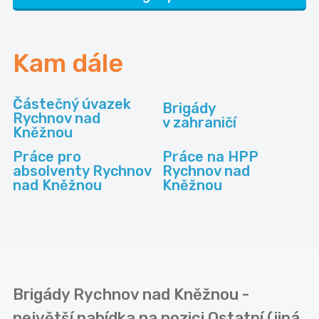
Kam dále
Částečný úvazek
Brigády
Rychnov nad
v zahraničí
Kněžnou
Práce pro
Práce na HPP
absolventy Rychnov
Rychnov nad
nad Kněžnou
Kněžnou
Brigády Rychnov nad Kněžnou -
největší nabídka na pozici Ostatní (jiná