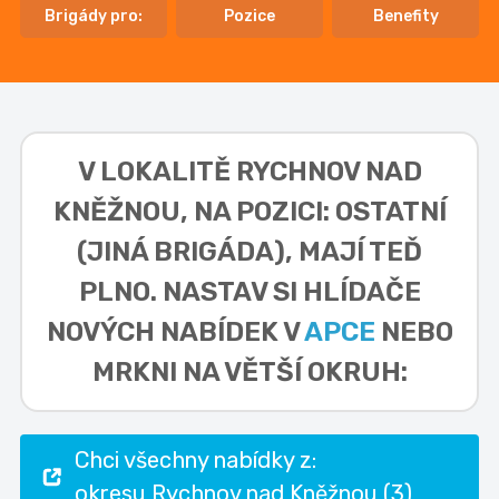
Brigády pro:
Pozice
Benefity
V LOKALITĚ
RYCHNOV NAD
KNĚŽNOU, NA POZICI: OSTATNÍ
(JINÁ BRIGÁDA),
MAJÍ TEĎ
PLNO. NASTAV SI HLÍDAČE
NOVÝCH NABÍDEK V
APCE
NEBO
MRKNI NA VĚTŠÍ OKRUH:
Chci všechny nabídky z:
okresu Rychnov nad Kněžnou (3)