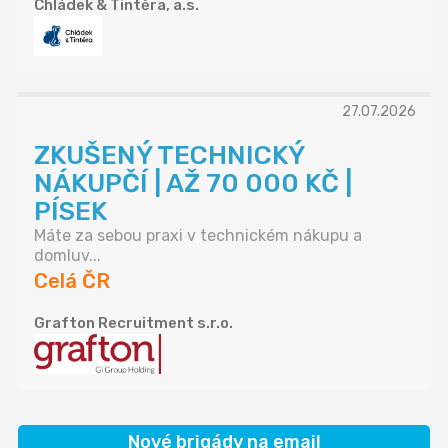
Chládek & Tintěra, a.s.
27.07.2026
ZKUŠENÝ TECHNICKÝ
NÁKUPČÍ | AŽ 70 000 KČ |
PÍSEK
Máte za sebou praxi v technickém nákupu a
domluv...
Celá ČR
Grafton Recruitment s.r.o.
Nové brigády na email