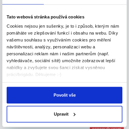
Hledáš stabilní práci, kde se neztratíš a všechn...
Celá ČR
Tato webová stránka používá cookies
Grafton Recruitment s.r.o.
Cookies nejsou jen sušenky, je to i způsob, kterým nám
pomáháte ve zlepšování funkcí i obsahu na webu. Díky
vašemu souhlasu s využíváním cookies pro měření
návštěvnosti, analýzy, personalizaci webu a
personalizaci reklam nám i našim partnerům (např.
24.07.2026
vyhledávače, sociální sítě) umožníte zobrazovat lepší
Manažer obchodního týmu
nabídky a zvyšujete svou šanci získat vysněnou
práci/brigádu. Děkujeme :-)
Allianz | Náborový příspěvek
...
Přidejte se k Allianz, největší pojišťovně na sv...
Povolit vše
Celá ČR
Jan Koudelka
Upravit