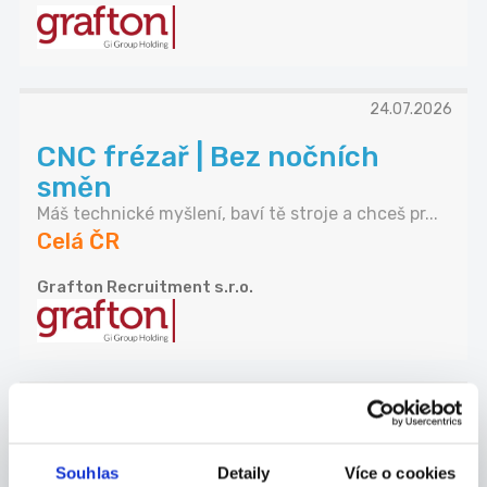
24.07.2026
CNC frézař | Bez nočních
směn
Máš technické myšlení, baví tě stroje a chceš pr...
Celá ČR
Grafton Recruitment s.r.o.
24.07.2026
SKLADNÍK | 32 000 Kč | Bez
Souhlas
Detaily
Více o cookies
nočních směn