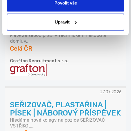
Povolit vše
ZKUŠENÝ TECHNICKÝ
NÁKUPČÍ | AŽ 70 000 KČ |
Upravit
PÍSEK
Máte za sebou praxi v technickém nákupu a
domluv...
Celá ČR
Grafton Recruitment s.r.o.
27.07.2026
SEŘIZOVAČ, PLASTAŘINA |
PÍSEK | NÁBOROVÝ PŘÍSPĚVEK
Hledáme nové kolegy na pozice SEŘIZOVAČ
VSTŘIKOL...