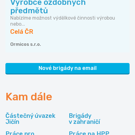
Výrobce ozdobných
předmětů
Nabízíme možnost výdělkové činnosti výrobou
nebo...
Celá ČR
Ormicos s.r.o.
Nové brigády na email
Kam dále
Částečný úvazek
Brigády
Jičín
v zahraničí
Práce pro
Práce na HPP