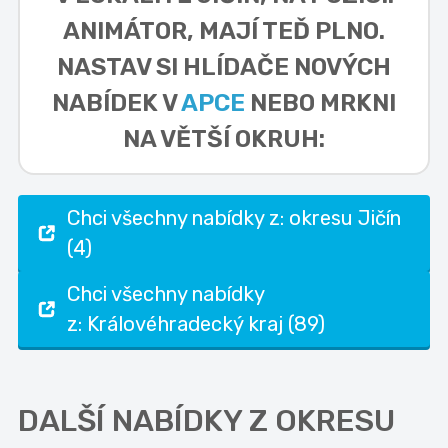
ANIMÁTOR,
MAJÍ TEĎ PLNO.
NASTAV SI HLÍDAČE NOVÝCH
NABÍDEK V
APCE
NEBO MRKNI
NA VĚTŠÍ OKRUH:
Chci všechny nabídky z: okresu Jičín
(4)
Chci všechny nabídky
z: Královéhradecký kraj (89)
DALŠÍ NABÍDKY Z OKRESU