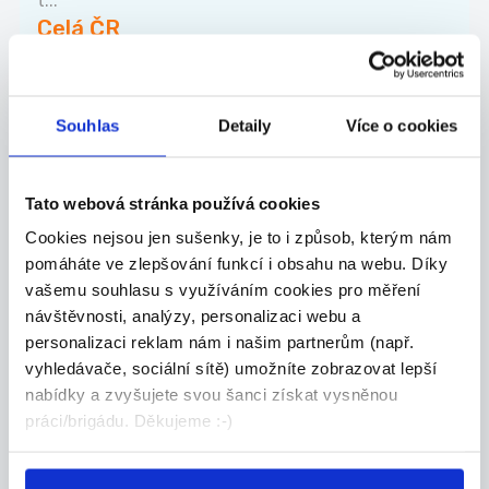
t...
Celá ČR
Valora Properity s.r.o.
Souhlas
Detaily
Více o cookies
27.07.2026
Tato webová stránka používá cookies
Mistr stavby pro závod
Cookies nejsou jen sušenky, je to i způsob, kterým nám
kolejových staveb
pomáháte ve zlepšování funkcí i obsahu na webu. Díky
vašemu souhlasu s využíváním cookies pro měření
Co u nás budete dělat? - Řídit realizace sta...
návštěvnosti, analýzy, personalizaci webu a
Celá ČR
personalizaci reklam nám i našim partnerům (např.
vyhledávače, sociální sítě) umožníte zobrazovat lepší
Chládek & Tintěra, a.s.
nabídky a zvyšujete svou šanci získat vysněnou
práci/brigádu. Děkujeme :-)
27.07.2026