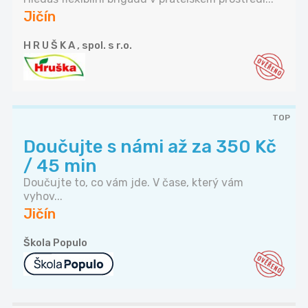
Jičín
H R U Š K A , spol. s r.o.
TOP
Doučujte s námi až za 350 Kč
/ 45 min
Doučujte to, co vám jde. V čase, který vám
vyhov...
Jičín
Škola Populo