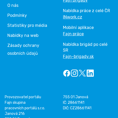
Fajn brigády
O nás
Nabídka práce z celé ČR
Podmínky
INwork.cz
Statistiky pro média
Mobilní aplikace
Fajn práce
Nabídky na web
Nabídka brigád po celé
Zásady ochrany
SR
osobních údajů
Fajn-brigady.sk
Provozovatel portálu
755 01 Janová
Fajn skupina
IČ: 28661141
pracovních portálů s.r.o.
DIČ: CZ28661141
Janová 216