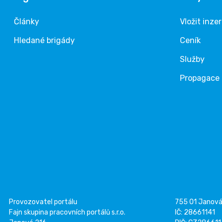
Články
Vložit inze
Hledané brigády
Ceník
Služby
Propagace
Provozovatel portálu
755 01 Janov
Fajn skupina pracovních portálů s.r.o.
IČ: 28661141