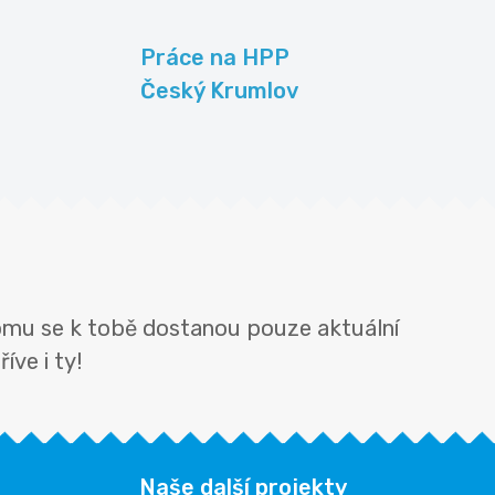
Práce na HPP
Český Krumlov
tomu se k tobě dostanou pouze aktuální
íve i ty!
Naše další projekty