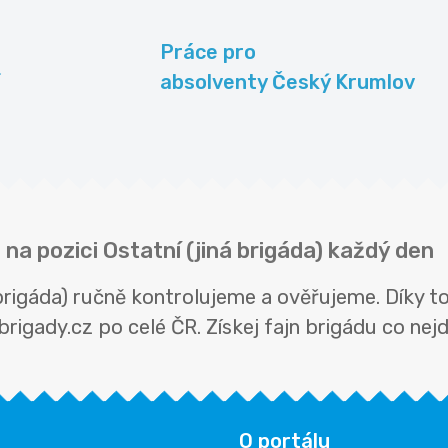
Práce pro
absolventy Český Krumlov
na pozici Ostatní (jiná brigáda) každý den
 brigáda) ručně kontrolujeme a ověřujeme. Díky 
rigady.cz po celé ČR. Získej fajn brigádu co nejdř
O portálu