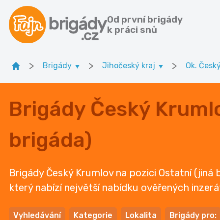
Od první brigády
k práci snů
>
>
>
Brigády
Jihočeský kraj
Ok. Česk
Brigády Český Krumlo
brigáda)
Brigády Český Krumlov na pozici Ostatní (jiná 
který nabízí největší nabídku ověřených inzerát
Vyhledávání
Kategorie
Lokalita
Brigády pro: