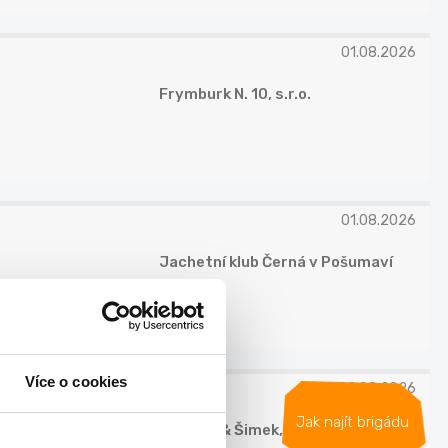
01.08.2026
Frymburk N. 10, s.r.o.
01.08.2026
Jachetní klub Černá v Pošumaví
z.s.
Více o cookies
02.08.2026
Jak najít brigádu
Poláček & Šimek, s.r.o.