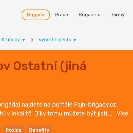
Brigády
Práce
Brigádníci
Firmy
>
ý Krumlov
Vyberte město
v Ostatní (jiná
brigáda) najdete na portále Fajn-brigady.cz,
ů v lokalitě. Díky tomu můžete být jistí,
...
Více
Pozice
Benefity