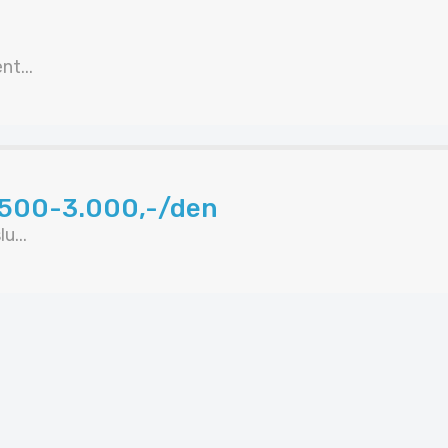
t...
.500-3.000,-/den
...