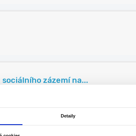
 sociálního zázemí na...
ro ...
Detaily
á cookies