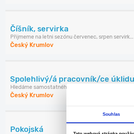
Číšník, servirka
Přijmeme na letni sezónu červenec, srpen servirk...
Český Krumlov
Spolehlivý/á pracovník/ce úklidu
Hledáme samostatného a zodpovědného člověka p
Český Krumlov
Souhlas
Pokojská
Tato webová stránka použív