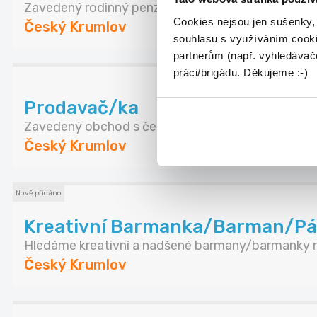
Zavedený rodinný penzion Tilia v blízkosti centr...
Cookies nejsou jen sušenky,
Český Krumlov
souhlasu s využíváním cooki
partnerům (např. vyhledávače
práci/brigádu. Děkujeme :-)
Prodavač/ka
Zavedený obchod s českou značkovou kosmetikou
Český Krumlov
Nově přidáno
Kreativní Barmanka/Barman/Pár 
Hledáme kreativní a nadšené barmany/barmanky n
Český Krumlov