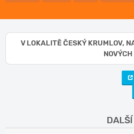
V LOKALITĚ
ČESKÝ KRUMLOV, NA 
NOVÝCH 
DALŠÍ