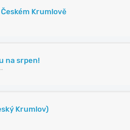
 v Českém Krumlově
.
u na srpen!
..
eský Krumlov)