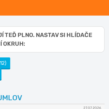
Í TEĎ PLNO. NASTAV SI HLÍDAČE
Í OKRUH:
12)
UMLOV
27.07.2026