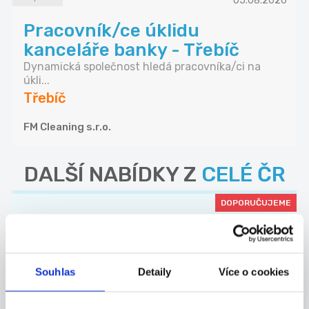
05.08.2026
Pracovník/ce úklidu
kanceláře banky - Třebíč
Dynamická společnost hledá pracovníka/ci na
úkli...
Třebíč
FM Cleaning s.r.o.
DALŠÍ NABÍDKY Z
CELÉ ČR
DOPORUČUJEME
Obchodní zástupce pro
nemovitostní projekty
Hledáme zkušeného obchodníka, který posílí náš
Souhlas
Detaily
Více o cookies
t...
Celá ČR