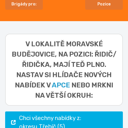
Brigády pro:
Pozice
V LOKALITĚ
MORAVSKÉ
BUDĚJOVICE, NA POZICI: ŘIDIČ/
ŘIDIČKA,
MAJÍ TEĎ PLNO.
NASTAV SI HLÍDAČE NOVÝCH
NABÍDEK V
APCE
NEBO MRKNI
NA VĚTŠÍ OKRUH:
Chci všechny nabídky z:
okresu Třebíč (5)