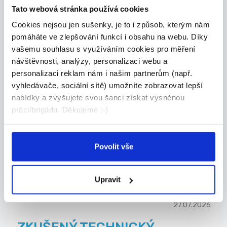
Tato webová stránka používá cookies
Valora Properity s.r.o.
Cookies nejsou jen sušenky, je to i způsob, kterým nám
pomáháte ve zlepšování funkcí i obsahu na webu. Díky
vašemu souhlasu s využíváním cookies pro měření
návštěvnosti, analýzy, personalizaci webu a
27.07.2026
personalizaci reklam nám i našim partnerům (např.
vyhledávače, sociální sítě) umožníte zobrazovat lepší
Mistr stavby pro závod
nabídky a zvyšujete svou šanci získat vysněnou
kolejových staveb
práci/brigádu. Děkujeme :-)
Co u nás budete dělat? - Řídit realizace sta...
Celá ČR
Povolit vše
Chládek & Tintěra, a.s.
Upravit
27.07.2026