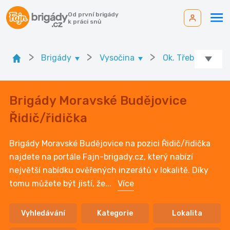
Od první brigády
k práci snů
>
>
>
>
Brigády
Vysočina
Ok. Třebíč
Brigády Moravské Budějovice
Řidič/řidička
Brigády Moravské Budějovice na pozici Řidič/řidička
najdete na portále Fajn-brigady.cz, který nabízí
největší nabídku ověřených inzerátů v lokalitě. Díky
tomu můžete být jistí, že
...
Více
Vyhledávání
Kategorie
Lokalita