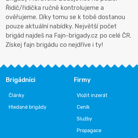
Řidič/řidička ručně kontrolujeme a
ověřujeme. Díky tomu se k tobě dostanou
pouze aktuální nabídky. Největší počet
brigád najdeš na Fajn-brigady.cz po celé ČR.
Získej fajn brigádu co nejdříve i ty!
Brigádníci
Firmy
Články
Vložit inzerát
Hledané brigády
Ceník
Služby
Propagace