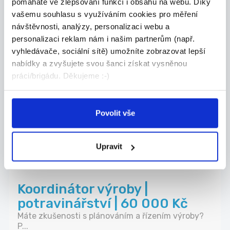
pomáháte ve zlepšování funkcí i obsahu na webu. Díky
Doučujte s námi až za 350 Kč
vašemu souhlasu s využíváním cookies pro měření
návštěvnosti, analýzy, personalizaci webu a
/ 45 min
personalizaci reklam nám i našim partnerům (např.
Doučujte to, co vám jde. V čase, který vám
vyhledávače, sociální sítě) umožníte zobrazovat lepší
vyhov...
nabídky a zvyšujete svou šanci získat vysněnou
Žďár nad Sázavou
práci/brigádu. Děkujeme :-)
Škola Populo
Povolit vše
DALŠÍ NABÍDKY Z
CELÉ ČR
Upravit
23.07.2026
Koordinátor výroby |
potravinářství | 60 000 Kč
Máte zkušenosti s plánováním a řízením výroby?
P...