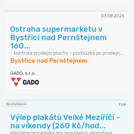
03.08.2026
Ostraha supermarketu v
Bystřici nad Pernštejnem
160...
- kontrola prodejní plochy - pochůzka po prodejn...
Bystřice nad Pernštejnem
GADO, s.r.o.
Nově přidáno
TOP
Výlep plakátů Velké Meziříčí -
na víkendy (260 Kč/hod...
Hledáme brigádníka pro pravidelný víkendový