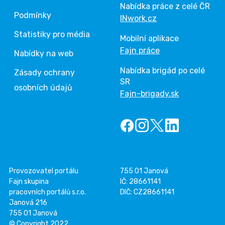
Nabídka práce z celé ČR
Podmínky
INwork.cz
Statistiky pro média
Mobilní aplikace
Fajn práce
Nabídky na web
Nabídka brigád po celé
Zásady ochrany
SR
osobních údajů
Fajn-brigady.sk
Provozovatel portálu
755 01 Janová
Fajn skupina
IČ: 28661141
pracovních portálů s.r.o.
DIČ: CZ28661141
Janová 216
755 01 Janová
© Copyright 2022