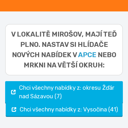
V LOKALITĚ
MIROŠOV,
MAJÍ TEĎ
PLNO. NASTAV SI HLÍDAČE
NOVÝCH NABÍDEK V
APCE
NEBO
MRKNI NA VĚTŠÍ OKRUH:
Chci všechny nabídky z: okresu Žďár
nad Sázavou (7)
Chci všechny nabídky z: Vysočina (41)