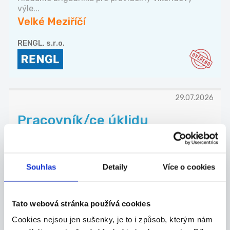
výle...
Velké Meziříčí
RENGL, s.r.o.
29.07.2026
Pracovník/ce úklidu
kanceláře banky
Dynamická společnost hledá pracovníka
(uklízečka...
Souhlas
Detaily
Více o cookies
Žďár nad Sázavou
FM Cleaning s.r.o.
Tato webová stránka používá cookies
Cookies nejsou jen sušenky, je to i způsob, kterým nám
TOP