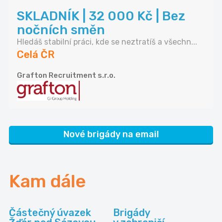
SKLADNÍK | 32 000 Kč | Bez
nočních směn
Hledáš stabilní práci, kde se neztratíš a všechn...
Celá ČR
Grafton Recruitment s.r.o.
Nové brigády na email
Kam dále
Částečný úvazek
Brigády