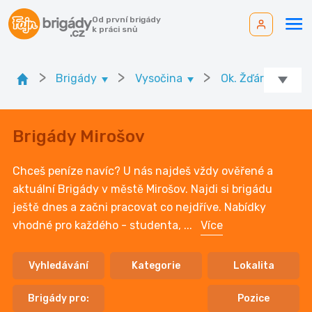
Od první brigády
k práci snů
>
>
>
Brigády
Vysočina
Ok. Žďár nad Sá
Brigády Mirošov
Chceš peníze navíc? U nás najdeš vždy ověřené a
aktuální Brigády v městě Mirošov. Najdi si brigádu
ještě dnes a začni pracovat co nejdříve. Nabídky
vhodné pro každého - studenta,
...
Více
Vyhledávání
Kategorie
Lokalita
Brigády pro:
Pozice