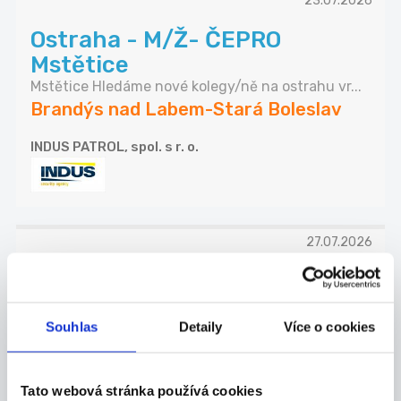
23.07.2026
Ostraha - M/Ž- ČEPRO
Mstětice
Mstětice Hledáme nové kolegy/ně na ostrahu vr...
Brandýs nad Labem-Stará Boleslav
INDUS PATROL, spol. s r. o.
27.07.2026
Hledá se lektor/ka anglického
jazyka
Souhlas
Detaily
Více o cookies
Jsme začínající společnost, která se věnuje jazy...
Říčany
Alang jazyková akademie s.r.o.
Tato webová stránka používá cookies