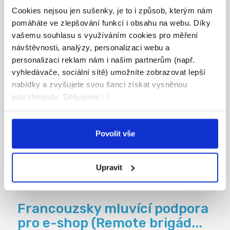
Cookies nejsou jen sušenky, je to i způsob, kterým nám
pomáháte ve zlepšování funkcí i obsahu na webu. Díky
vašemu souhlasu s využíváním cookies pro měření
návštěvnosti, analýzy, personalizaci webu a
28.07.2026
personalizaci reklam nám i našim partnerům (např.
BILLA Stará Boleslav | Brigáda
vyhledávače, sociální sítě) umožníte zobrazovat lepší
na doplňování zboží
nabídky a zvyšujete svou šanci získat vysněnou
práci/brigádu. Děkujeme :-)
Pro našeho klienta hledáme brigádníky na pozici ...
Brandýs nad Labem-Stará Boleslav
Agentura STUDENT s.r.o.
Povolit vše
Upravit
29.07.2026
Francouzsky mluvící podpora
pro e-shop (Remote brigád...