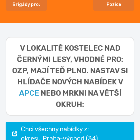
Brigády pro:
Pozice
V LOKALITĚ
KOSTELEC NAD
ČERNÝMI LESY, VHODNÉ PRO:
OZP,
MAJÍ TEĎ PLNO. NASTAV SI
HLÍDAČE NOVÝCH NABÍDEK V
APCE
NEBO MRKNI NA VĚTŠÍ
OKRUH:
Chci všechny nabídky z:
okresu Praha-východ (34)