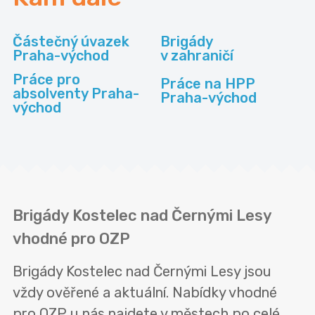
Částečný úvazek
Brigády
Praha-východ
v zahraničí
Práce pro
Práce na HPP
absolventy Praha-
Praha-východ
východ
Brigády Kostelec nad Černými Lesy
vhodné pro OZP
Brigády Kostelec nad Černými Lesy jsou
vždy ověřené a aktuální. Nabídky vhodné
pro OZP u nás najdete v městech po celé