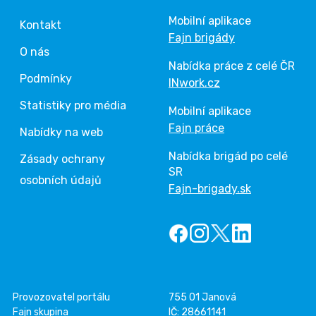
Mobilní aplikace
Kontakt
Fajn brigády
O nás
Nabídka práce z celé ČR
Podmínky
INwork.cz
Statistiky pro média
Mobilní aplikace
Fajn práce
Nabídky na web
Nabídka brigád po celé
Zásady ochrany
SR
osobních údajů
Fajn-brigady.sk
Provozovatel portálu
755 01 Janová
Fajn skupina
IČ: 28661141