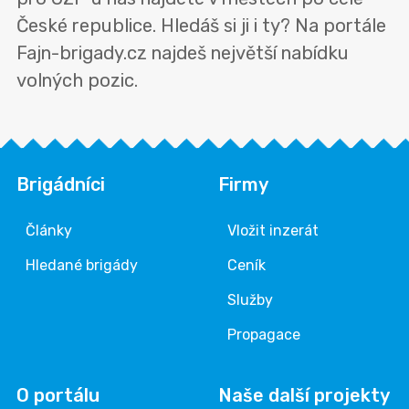
České republice. Hledáš si ji i ty? Na portále
Fajn-brigady.cz najdeš největší nabídku
volných pozic.
Brigádníci
Firmy
Články
Vložit inzerát
Hledané brigády
Ceník
Služby
Propagace
O portálu
Naše další projekty