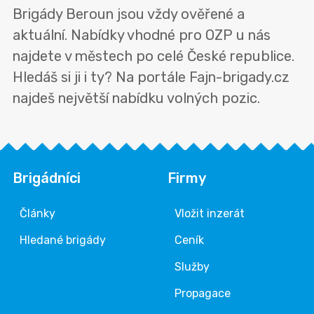
Brigády Beroun jsou vždy ověřené a
aktuální. Nabídky vhodné pro OZP u nás
najdete v městech po celé České republice.
Hledáš si ji i ty? Na portále Fajn-brigady.cz
najdeš největší nabídku volných pozic.
Brigádníci
Firmy
Články
Vložit inzerát
Hledané brigády
Ceník
Služby
Propagace