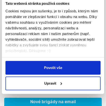
Tato webová stránka používá cookies
Celá ČR
Cookies nejsou jen sušenky, je to i způsob, kterým nám
Algorithmics s.r.o.
pomáháte ve zlepšování funkcí i obsahu na webu. Díky
vašemu souhlasu s využíváním cookies pro měření
návštěvnosti, analýzy, personalizaci webu a
personalizaci reklam nám i našim partnerům (např.
vyhledávače, sociální sítě) umožníte zobrazovat lepší
TOP
nabídky a zvyšujete svou šanci získat vysněnou
Výrobce ozdobných
práci/brigádu. Děkujeme :-)
předmětů
Nabízíme možnost výdělkové činnosti výrobou
nebo...
Povolit vše
Celá ČR
Ormicos s.r.o.
Upravit
Nové brigády na email