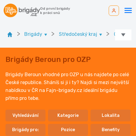
Od první brigády
k práci snů
>
>
>
Brigády
Středočeský kraj
Ok. Bero
Brigády Beroun pro OZP
Brigády Beroun vhodné pro OZP u nás najdete po celé
České republice. Sháníš si ji i ty? Najdi si mezi největší
nabídkou v ČR na Fajn-brigady.cz ideální brigádu
přímo pro tebe.
Vyhledávání
Kategorie
Lokalita
Brigády pro:
Pozice
Benefity