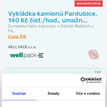
DOPORUČUJEME
Vykládka kamionů Pardubice,
140 Kč čist./hod., umožn...
Do našeho týmu a provozu v Dolních Ředicích u
Pa...
Celá ČR
WELL PACK s.r.o.
TOP
Specialista prodeje
ukázkových lekcí v IT škole |
Souhlas
Detaily
Více o cookies
Tri...
Remote | Částečný úvazek | od 15:00 Rodiče
chtě...