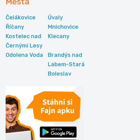
Města
Čelákovice
Úvaly
Říčany
Mnichovice
Kostelec nad
Klecany
Černými Lesy
Odolena Voda
Brandýs nad
Labem-Stará
Boleslav