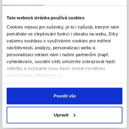
Tato webová stránka používá cookies
TOP
Cookies nejsou jen sušenky, je to i způsob, kterým nám
Výrobce ozdobných
pomáháte ve zlepšování funkcí i obsahu na webu. Díky
předmětů
vašemu souhlasu s využíváním cookies pro měření
Nabízíme možnost výdělkové činnosti výrobou
návštěvnosti, analýzy, personalizaci webu a
nebo...
personalizaci reklam nám i našim partnerům (např.
Celá ČR
vyhledávače, sociální sítě) umožníte zobrazovat lepší
nabídky a zvyšujete svou šanci získat vysněnou
Ormicos s.r.o.
práci/brigádu. Děkujeme :-)
Nové brigády na email
Povolit vše
Upravit
Kam dále