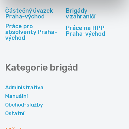
Částečný úvazek
Brigády
Praha-východ
v zahraničí
Práce pro
Práce na HPP
absolventy Praha-
Praha-východ
východ
Kategorie
brigád
Administrativa
Manuální
Obchod-služby
Ostatní