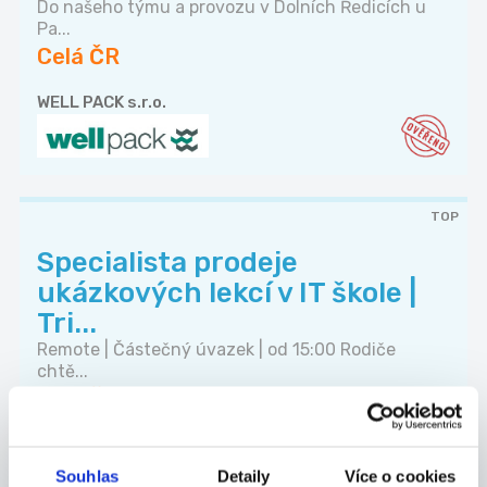
Do našeho týmu a provozu v Dolních Ředicích u
Pa...
Celá ČR
WELL PACK s.r.o.
TOP
Specialista prodeje
ukázkových lekcí v IT škole |
Tri...
Remote | Částečný úvazek | od 15:00 Rodiče
chtě...
Celá ČR
Algorithmics s.r.o.
Souhlas
Detaily
Více o cookies