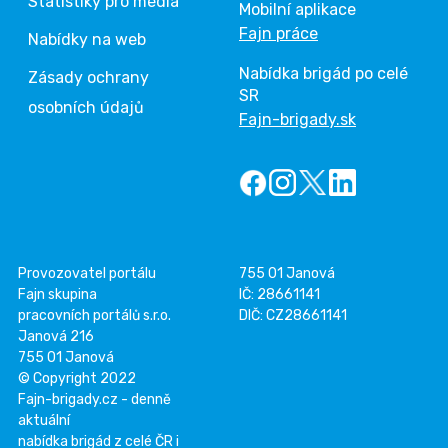
Statistiky pro média
Mobilní aplikace
Fajn práce
Nabídky na web
Nabídka brigád po celé
Zásady ochrany
SR
osobních údajů
Fajn-brigady.sk
Provozovatel portálu
755 01 Janová
Fajn skupina
IČ: 28661141
pracovních portálů s.r.o.
DIČ: CZ28661141
Janová 216
755 01 Janová
© Copyright 2022
Fajn-brigady.cz - denně
aktuální
nabídka brigád z celé ČR i