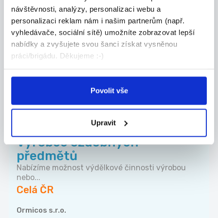
ukázkových lekcí v IT škole |
návštěvnosti, analýzy, personalizaci webu a
Tri...
personalizaci reklam nám i našim partnerům (např.
Remote | Částečný úvazek | od 15:00 Rodiče
vyhledávače, sociální sítě) umožníte zobrazovat lepší
chtě...
nabídky a zvyšujete svou šanci získat vysněnou
Celá ČR
práci/brigádu. Děkujeme :-)
Algorithmics s.r.o.
Povolit vše
Upravit
TOP
Výrobce ozdobných
předmětů
Nabízíme možnost výdělkové činnosti výrobou
nebo...
Celá ČR
Ormicos s.r.o.