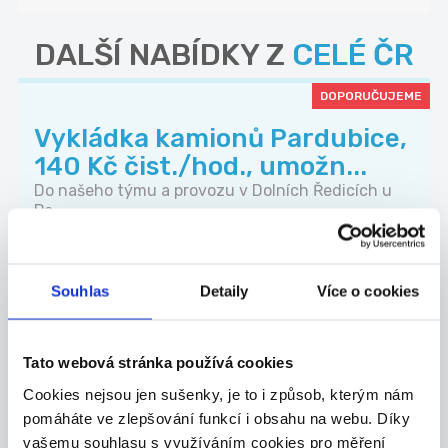
DALŠÍ NABÍDKY Z
CELÉ ČR
DOPORUČUJEME
Vykládka kamionů Pardubice,
140 Kč čist./hod., umožn...
Do našeho týmu a provozu v Dolních Ředicích u
Pa...
Celá ČR
WELL PACK s.r.o.
Souhlas
Detaily
Více o cookies
Tato webová stránka používá cookies
TOP
Cookies nejsou jen sušenky, je to i způsob, kterým nám
pomáháte ve zlepšování funkcí i obsahu na webu. Díky
Specialista prodeje
vašemu souhlasu s využíváním cookies pro měření