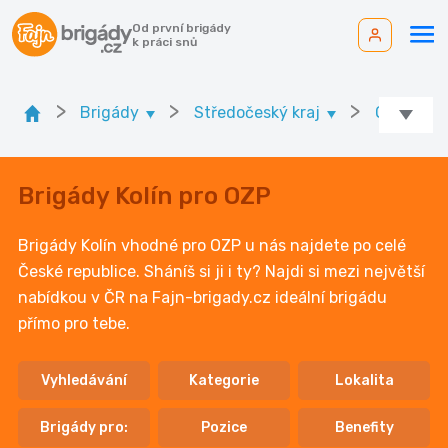
Od první brigády
k práci snů
>
>
>
Brigády
Středočeský kraj
Ok. Kolín
Brigády Kolín pro OZP
Brigády Kolín vhodné pro OZP u nás najdete po celé
České republice. Sháníš si ji i ty? Najdi si mezi největší
nabídkou v ČR na Fajn-brigady.cz ideální brigádu
přímo pro tebe.
Vyhledávání
Kategorie
Lokalita
Brigády pro:
Pozice
Benefity