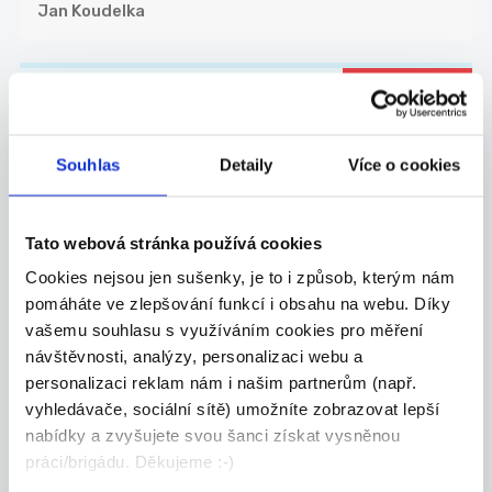
Jan Koudelka
DOPORUČUJEME
Obchodní zástupce pro
nemovitostní projekty
Souhlas
Detaily
Více o cookies
Hledáme zkušeného obchodníka, který posílí náš
t...
Celá ČR
Tato webová stránka používá cookies
Cookies nejsou jen sušenky, je to i způsob, kterým nám
Valora Properity s.r.o.
pomáháte ve zlepšování funkcí i obsahu na webu. Díky
vašemu souhlasu s využíváním cookies pro měření
návštěvnosti, analýzy, personalizaci webu a
personalizaci reklam nám i našim partnerům (např.
27.07.2026
vyhledávače, sociální sítě) umožníte zobrazovat lepší
nabídky a zvyšujete svou šanci získat vysněnou
Mistr stavby pro závod
práci/brigádu. Děkujeme :-)
kolejových staveb