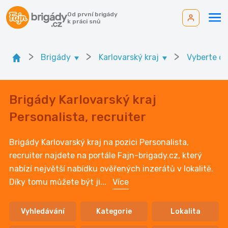
Od první brigády
k práci snů
>
>
>
Brigády
Karlovarský kraj
Vyberte ok
Brigády Karlovarský kraj
Personalista, recruiter
Brigády Karlovarský kraj na pozici Personalista,
recruiter najdete na portále Fajn-brigady.cz, který
nabízí největší nabídku ověřených inzerátů v lokalitě.
Díky tomu můžete být ji
...
Více
Vyhledávání
Kategorie
Lokalita