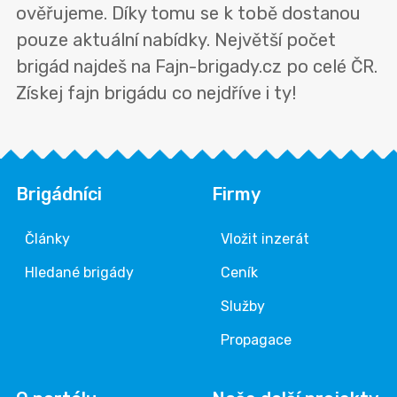
ověřujeme. Díky tomu se k tobě dostanou
pouze aktuální nabídky. Největší počet
brigád najdeš na Fajn-brigady.cz po celé ČR.
Získej fajn brigádu co nejdříve i ty!
Brigádníci
Firmy
Články
Vložit inzerát
Hledané brigády
Ceník
Služby
Propagace