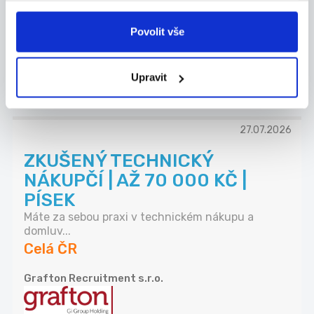
Co u nás budete dělat? - Řídit realizace sta...
Celá ČR
Povolit vše
Chládek & Tintěra, a.s.
Upravit
27.07.2026
ZKUŠENÝ TECHNICKÝ
NÁKUPČÍ | AŽ 70 000 KČ |
PÍSEK
Máte za sebou praxi v technickém nákupu a
domluv...
Celá ČR
Grafton Recruitment s.r.o.