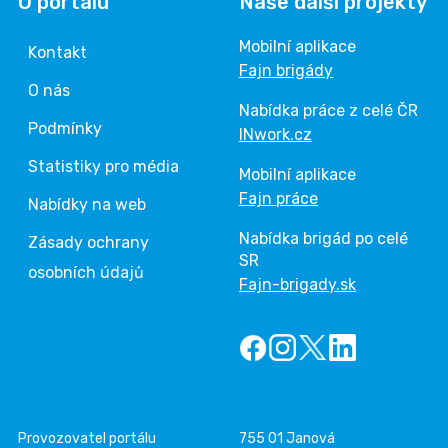
O portálu
Naše další projekty
Mobilní aplikace
Kontakt
Fajn brigády
O nás
Nabídka práce z celé ČR
Podmínky
INwork.cz
Statistiky pro média
Mobilní aplikace
Fajn práce
Nabídky na web
Nabídka brigád po celé
Zásady ochrany
SR
osobních údajů
Fajn-brigady.sk
Provozovatel portálu
755 01 Janová