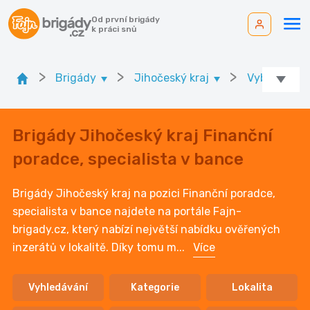
Od první brigády
k práci snů
>
>
>
Brigády
Jihočeský kraj
Vyberte okr
Brigády Jihočeský kraj Finanční
poradce, specialista v bance
Brigády Jihočeský kraj na pozici Finanční poradce,
specialista v bance najdete na portále Fajn-
brigady.cz, který nabízí největší nabídku ověřených
inzerátů v lokalitě. Díky tomu m
...
Více
Vyhledávání
Kategorie
Lokalita