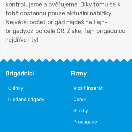
kontrolujeme a ověřujeme. Díky tomu se k
tobě dostanou pouze aktuální nabídky.
Největší počet brigád najdeš na Fajn-
brigady.cz po celé ČR. Získej fajn brigádu co
nejdříve i ty!
Brigádníci
Firmy
Články
Vložit inzerát
Hledané brigády
Ceník
Služby
Propagace