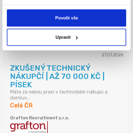
Co u nás budete dělat? - Řídit realizace sta...
Celá ČR
Povolit vše
Chládek & Tintěra, a.s.
Upravit
27.07.2026
ZKUŠENÝ TECHNICKÝ
NÁKUPČÍ | AŽ 70 000 KČ |
PÍSEK
Máte za sebou praxi v technickém nákupu a
domluv...
Celá ČR
Grafton Recruitment s.r.o.