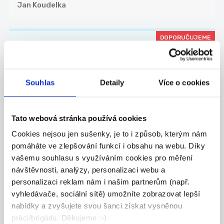
Jan Koudelka
DOPORUČUJEME
Obchodní zástupce pro
nemovitostní projekty
Souhlas
Detaily
Více o cookies
Hledáme zkušeného obchodníka, který posílí náš
t...
Celá ČR
Tato webová stránka používá cookies
Valora Properity s.r.o.
Cookies nejsou jen sušenky, je to i způsob, kterým nám
pomáháte ve zlepšování funkcí i obsahu na webu. Díky
vašemu souhlasu s využíváním cookies pro měření
návštěvnosti, analýzy, personalizaci webu a
personalizaci reklam nám i našim partnerům (např.
27.07.2026
vyhledávače, sociální sítě) umožníte zobrazovat lepší
Mistr stavby pro závod
nabídky a zvyšujete svou šanci získat vysněnou
kolejových staveb
práci/brigádu. Děkujeme :-)