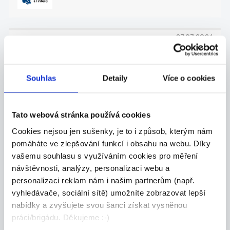
27.07.2026
ZKUŠENÝ TECHNICKÝ
NÁKUPČÍ | AŽ 70 000 KČ |
Souhlas
Detaily
Více o cookies
PÍSEK
Máte za sebou praxi v technickém nákupu a
domluv...
Tato webová stránka používá cookies
Celá ČR
Cookies nejsou jen sušenky, je to i způsob, kterým nám
pomáháte ve zlepšování funkcí i obsahu na webu. Díky
Grafton Recruitment s.r.o.
vašemu souhlasu s využíváním cookies pro měření
návštěvnosti, analýzy, personalizaci webu a
personalizaci reklam nám i našim partnerům (např.
vyhledávače, sociální sítě) umožníte zobrazovat lepší
27.07.2026
nabídky a zvyšujete svou šanci získat vysněnou
práci/brigádu. Děkujeme :-)
SEŘIZOVAČ, PLASTAŘINA |