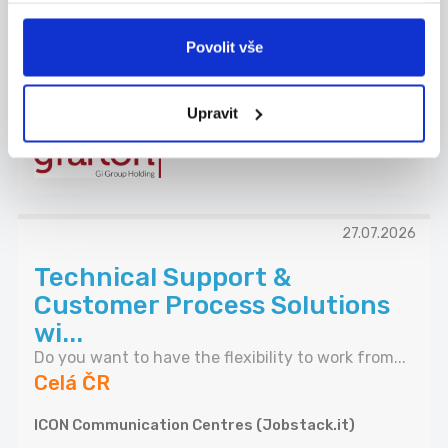
PÍSEK | NÁBOROVÝ PŘÍSPĚVEK
Hledáme nové kolegy na pozice SEŘIZOVAČ
Povolit vše
VSTŘIKOL...
Celá ČR
Upravit
Grafton Recruitment s.r.o.
27.07.2026
Technical Support &
Customer Process Solutions
wi...
Do you want to have the flexibility to work from...
Celá ČR
ICON Communication Centres (Jobstack.it)