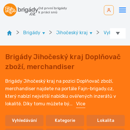
Od první brigády
k práci snů
>
>
>
Brigády
Jihočeský kraj
Vyberte okr
Brigády Jihočeský kraj Doplňovač
zboží, merchandiser
Brigády Jihočeský kraj na pozici Doplňovač zboží,
merchandiser najdete na portále Fajn-brigady.cz,
který nabízí největší nabídku ověřených inzerátů v
lokalitě. Díky tomu můžete bý
...
Více
Vyhledávání
Kategorie
Lokalita