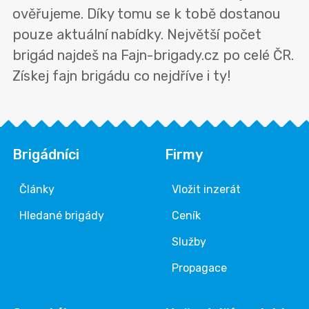
ověřujeme. Díky tomu se k tobě dostanou
pouze aktuální nabídky. Největší počet
brigád najdeš na Fajn-brigady.cz po celé ČR.
Získej fajn brigádu co nejdříve i ty!
Brigádníci
Firmy
Články
Vložit inzerát
Hledané brigády
Ceník
Služby
Propagace