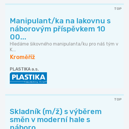
TOP
Manipulant/ka na lakovnu s
náborovým příspěvkem 10
00...
Hledáme šikovného manipulanta/ku pro náš tým v
K...
Kroměříž
PLASTIKA a.s.
TOP
Skladník (m/ž) s výběrem
směn v moderní hale s
náboro...