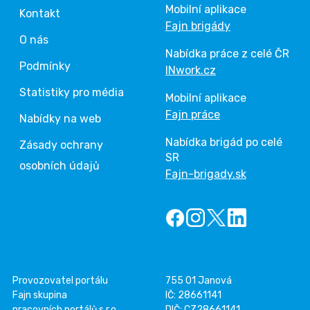
Mobilní aplikace
Kontakt
Fajn brigády
O nás
Nabídka práce z celé ČR
Podmínky
INwork.cz
Statistiky pro média
Mobilní aplikace
Fajn práce
Nabídky na web
Nabídka brigád po celé
Zásady ochrany
SR
osobních údajů
Fajn-brigady.sk
Provozovatel portálu
755 01 Janová
Fajn skupina
IČ: 28661141
pracovních portálů s.r.o.
DIČ: CZ28661141