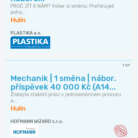
PROČ JÍT K NÁM? Vyber si směnu: Preferuješ
poho...
Hulín
PLASTIKA a.s.
TOP
Mechanik️ | 1 směna | nábor.
příspěvek 40 000 Kč (A14...
Získejte stabilní práci v jednosměnném provozu
a...
Hulín
HOFMANN WIZARD s.r.o.