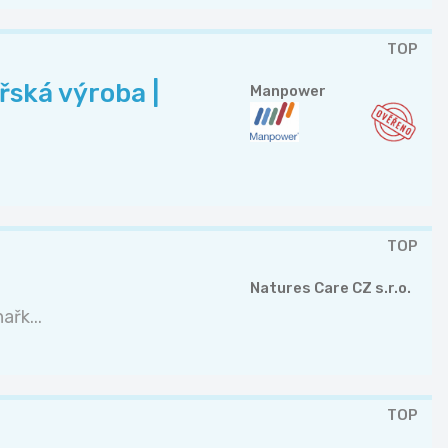
TOP
řská výroba |
Manpower
TOP
Natures Care CZ s.r.o.
řk...
TOP