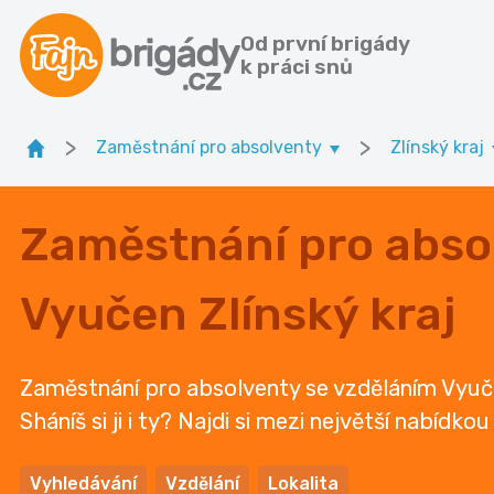
Od první brigády
k práci snů
>
>
Zaměstnání pro absolventy
Zlínský kraj
Zaměstnání pro abso
Vyučen Zlínský kraj
Zaměstnání pro absolventy se vzděláním Vyuče
Sháníš si ji i ty? Najdi si mezi největší nabídko
Vyhledávání
Vzdělání
Lokalita