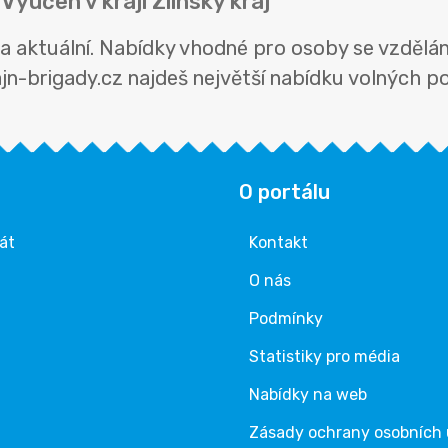
yučen v kraji Zlínský kraj
a aktuální. Nabídky vhodné pro osoby se vzdělá
ajn-brigady.cz najdeš největší nabídku volných pozi
O portálu
rát
Kontakt
O nás
Podmínky
Statistiky pro média
Nabídky na web
Zásady ochrany osobních