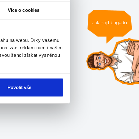
Více o cookies
Jak najít brigádu
bsahu na webu. Díky vašemu
onalizaci reklam nám i našim
 svou šanci získat vysněnou
Povolit vše