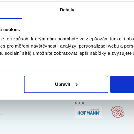
Detaily
TOP
á cookies
borovým
PLASTIKA a.s.
 je to i způsob, kterým nám pomáháte ve zlepšování funkcí i o
es pro měření návštěvnosti, analýzy, personalizaci webu a pers
, sociální sítě) umožníte zobrazovat lepší nabídky a zvyšujete
K...
TOP
Upravit
spěvek 40 000 Kč
HOFMANN WIZARD
s.r.o.
.