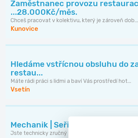
Zaměstnanec provozu restaura
...28.000Kč/měs.
Chceš pracovat v kolektivu, který je zároveň dob..
Kunovice
Hledáme vstřícnou obsluhu do z
restau...
Máte rádi práci s lidmi a baví Vás prostředí hot...
Vsetín
Mechanik | Seřizovač extruzních 
Jste technicky zručný a baví Vás práce se stroji...