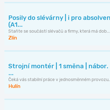
Posily do slévárny | i pro absolve
(A1...
Staňte se součástí slévačů a firmy, která má dob...
Zlín
‍Strojní montér️ | 1 směna | nábo
...
Čeká vás stabilní práce v jednosměnném provozu, .
Hulín