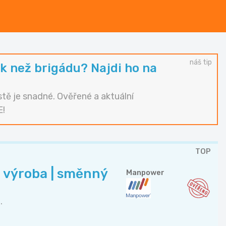
náš tip
k než brigádu? Najdi ho na
tě je snadné. Ověřené a aktuální
E!
TOP
 výroba | směnný
Manpower
.