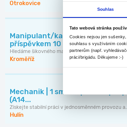
Otrokovice
Souhlas
Tato webová stránka použív
Manipulant/ka na lakovnu s ná
Cookies nejsou jen sušenky,
příspěvkem 10 00...
souhlasu s využíváním cooki
partnerům (např. vyhledávače
Hledáme šikovného manipulanta/ku pro náš tým v 
práci/brigádu. Děkujeme :-)
Kroměříž
Mechanik️ | 1 směna | nábor. pří
(A14...
Získejte stabilní práci v jednosměnném provozu a..
Hulín