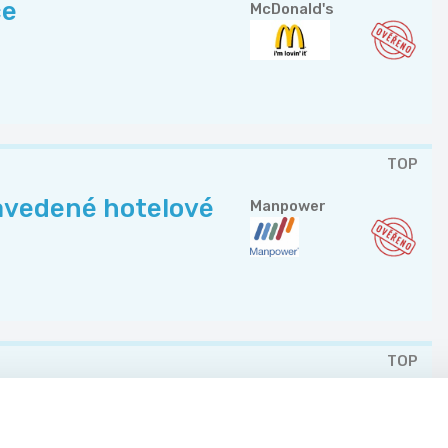
ce
McDonald's
.
TOP
avedené hotelové
Manpower
TOP
linek | 3 směny
Manpower