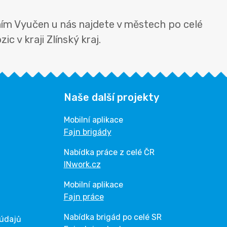
ním Vyučen u nás najdete v městech po celé
c v kraji Zlínský kraj.
Naše další projekty
Mobilní aplikace
Fajn brigády
Nabídka práce z celé ČR
INwork.cz
Mobilní aplikace
Fajn práce
Nabídka brigád po celé SR
 údajů