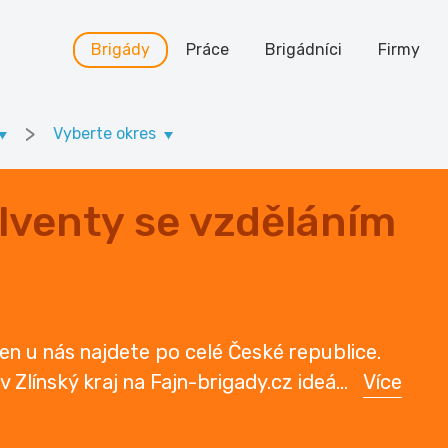
Brigády
Práce
Brigádníci
Firmy
>
Vyberte okres
lventy se vzděláním
n u nás najdete po celé České republice.
u v Zlínský kraj na Fajn-brigady.cz ideá
...
Více