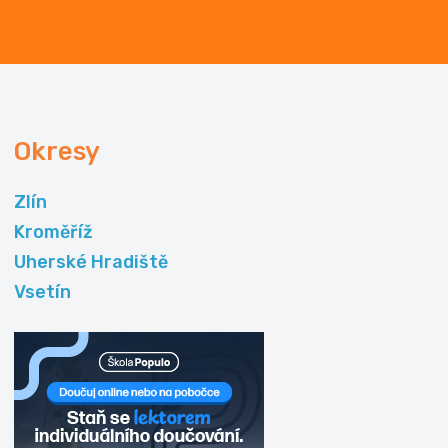
Okresy
Zlín
Kroměříž
Uherské Hradiště
Vsetín