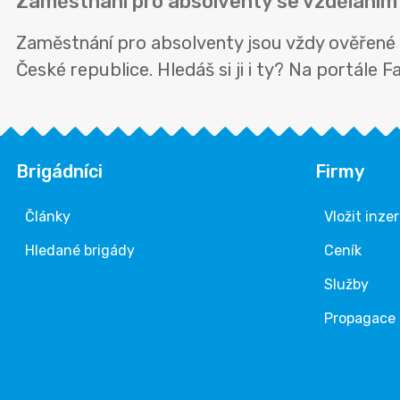
Zaměstnání pro absolventy se vzděláním V
Zaměstnání pro absolventy jsou vždy ověřené 
České republice. Hledáš si ji i ty? Na portále F
Brigádníci
Firmy
Články
Vložit inze
Hledané brigády
Ceník
Služby
Propagace