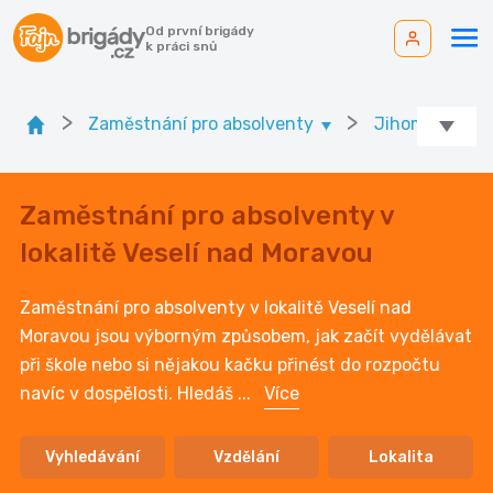
Od první brigády
k práci snů
>
>
Zaměstnání pro absolventy
Jihomoravský 
Zaměstnání pro absolventy v
lokalitě Veselí nad Moravou
Zaměstnání pro absolventy v lokalitě Veselí nad
Moravou jsou výborným způsobem, jak začít vydělávat
při škole nebo si nějakou kačku přinést do rozpočtu
navíc v dospělosti. Hledáš
...
Více
Vyhledávání
Vzdělání
Lokalita