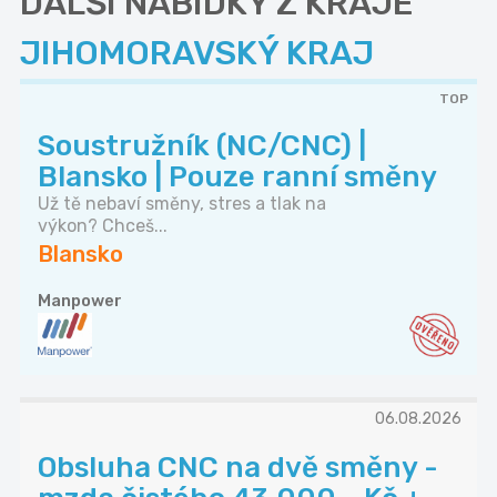
DALŠÍ NABÍDKY Z KRAJE
JIHOMORAVSKÝ KRAJ
TOP
Soustružník (NC/CNC) |
Blansko | Pouze ranní směny
Už tě nebaví směny, stres a tlak na
výkon? Chceš...
Blansko
Manpower
06.08.2026
Obsluha CNC na dvě směny -