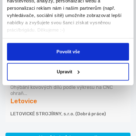
Obchodní zástupce / OZ -
návštěvnosti, analýzy, personalizaci webu a
personalizaci reklam nám i našim partnerům (např.
mzda od 45 000 Kč/měsíc
vyhledávače, sociální sítě) umožníte zobrazovat lepší
POKORNY FLEX s.r.o. Baví Vás technický obchod, ...
nabídky a zvyšujete svou šanci získat vysněnou
Blansko
práci/brigádu. Děkujeme :-)
JOBSYSTEM s.r.o. (Dobrá práce)
Povolit vše
24.07.2026
Obsluha CNC ohraňovacího
Upravit
lisu
Ohýbání kovových dílů podle výkresu na CNC
ohraň...
Letovice
LETOVICKÉ STROJÍRNY, s.r.o. (Dobrá práce)