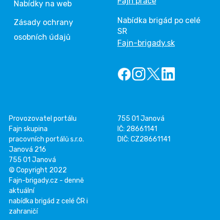
Fajn práce
Nabídky na web
Nabídka brigád po celé
Zásady ochrany
SR
osobních údajů
Fajn-brigady.sk
Provozovatel portálu
755 01 Janová
Fajn skupina
IČ: 28661141
pracovních portálů s.r.o.
DIČ: CZ28661141
Janová 216
755 01 Janová
© Copyright 2022
Fajn-brigady.cz - denně
aktuální
nabídka brigád z celé ČR i
zahraničí