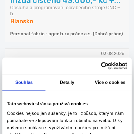
mzda čistého 43.000,- Kč +...
Obsluha a programování obráběcího stroje CNC –
h...
Blansko
Personal fabric - agentura práce a.s. (Dobrá práce)
03.08.2026
Pomocný/á síla firemního
stravování - úvazek 4 hod. -...
- mytí nádobí, pracovních ploch a podlah - obslu...
Souhlas
Detaily
Více o cookies
Blansko
GTH catering a.s. (Dobrá práce)
Tato webová stránka používá cookies
Cookies nejsou jen sušenky, je to i způsob, kterým nám
pomáháte ve zlepšování funkcí i obsahu na webu. Díky
01.08.2026
vašemu souhlasu s využíváním cookies pro měření