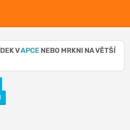
ÍDEK V
APCE
NEBO MRKNI NA VĚTŠÍ
)