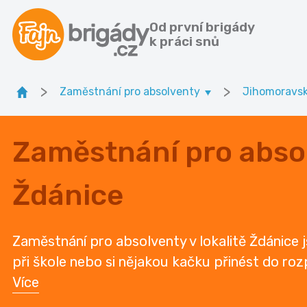
Od první brigády
k práci snů
>
>
Zaměstnání pro absolventy
Jihomoravsk
Zaměstnání pro absol
Ždánice
Zaměstnání pro absolventy v lokalitě Ždánice
při škole nebo si nějakou kačku přinést do rozp
Více