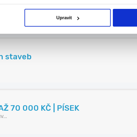
stní projekty
..
Upravit
h staveb
Ž 70 000 KČ | PÍSEK
...