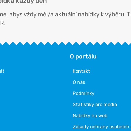
bídka každý den
, abys vždy měl/a aktuální nabídky k výběru. Tě
R.
O portálu
rát
Kontakt
O nás
Podmínky
Statistiky pro média
Nabídky na web
Zásady ochrany osobních