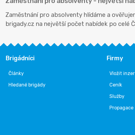
Zaměstnání pro absolventy - největší na
Zaměstnání pro absolventy hlídáme a ověřujeme
brigady.cz na největší počet nabídek po celé Č
Brigádníci
Firmy
Články
Vložit inze
Hledané brigády
Ceník
Služby
Propagace