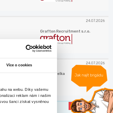
24.07.2026
Grafton Recruitment s.r.o.
24.07.2026
Více o cookies
Jan Koudelka
Jak najít brigádu
bsahu na webu. Díky vašemu
onalizaci reklam nám i našim
 svou šanci získat vysněnou
DOPORUČUJEME