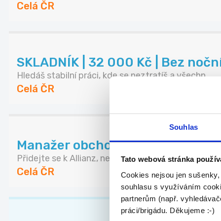
Celá ČR
SKLADNÍK | 32 000 Kč | Bez noč
Hledáš stabilní práci, kde se neztratíš a všechn...
Celá ČR
Souhlas
Manažer obchodního týmu Allianz 
Přidejte se k Allianz, největší pojišťovně na sv...
Tato webová stránka použív
Celá ČR
Cookies nejsou jen sušenky,
souhlasu s využíváním cooki
partnerům (např. vyhledávače
práci/brigádu. Děkujeme :-)