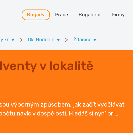
Brigády
Práce
Brigádníci
Firmy
>
>
ý kr.
Ok. Hodonín
Ždánice
venty v lokalitě
 jsou výborným způsobem, jak začít vydělávat
očtu navíc v dospělosti. Hledáš si nyní bri
...