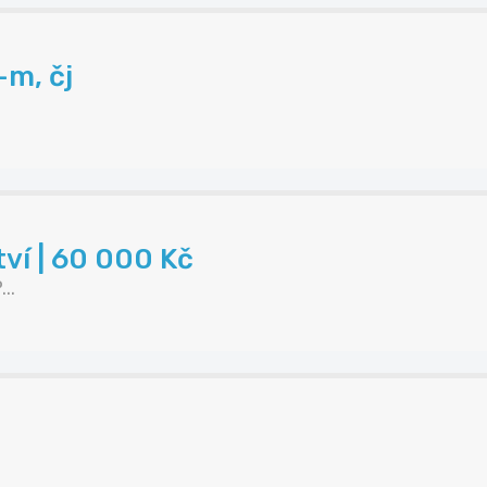
-m, čj
tví | 60 000 Kč
..