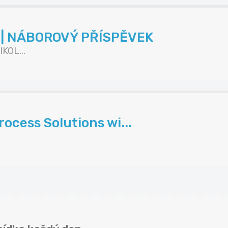
K | NÁBOROVÝ PŘÍSPĚVEK
KOL...
ocess Solutions wi...