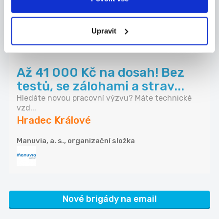
Vězeňská služba České republiky (Dobrá práce)
Upravit
30.07.2026
Až 41 000 Kč na dosah! Bez
testů, se zálohami a strav...
Hledáte novou pracovní výzvu? Máte technické
vzd...
Hradec Králové
Manuvia, a. s., organizační složka
Nové brigády na email