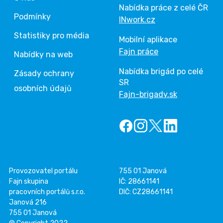
Nabídka práce z celé ČR
Podmínky
INwork.cz
Statistiky pro média
Mobilní aplikace
Fajn práce
Nabídky na web
Nabídka brigád po celé
Zásady ochrany
SR
osobních údajů
Fajn-brigady.sk
Provozovatel portálu
755 01 Janová
Fajn skupina
IČ: 28661141
pracovních portálů s.r.o.
DIČ: CZ28661141
Janová 216
755 01 Janová