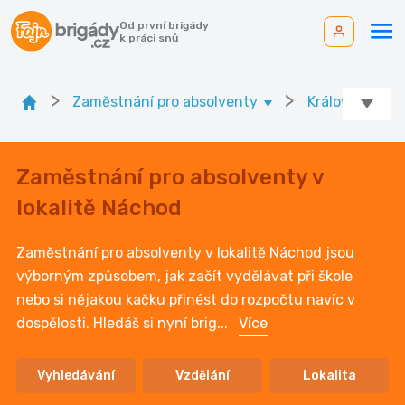
Od první brigády
k práci snů
>
>
Zaměstnání pro absolventy
Královéhradeck
Zaměstnání pro absolventy v
lokalitě Náchod
Zaměstnání pro absolventy v lokalitě Náchod jsou
výborným způsobem, jak začít vydělávat při škole
nebo si nějakou kačku přinést do rozpočtu navíc v
dospělosti. Hledáš si nyní brig
...
Více
Vyhledávání
Vzdělání
Lokalita