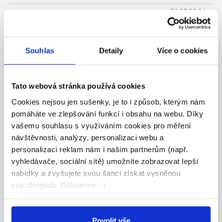
31.07.2026
Strážný s náborovým
příspěvkem 150.000 Kč
Souhlas
Detaily
Více o cookies
- strážný dohlíží na dodržování zákonem
stanoven...
Hradec Králové
Tato webová stránka používá cookies
Cookies nejsou jen sušenky, je to i způsob, kterým nám
Vězeňská služba České republiky (Dobrá práce)
pomáháte ve zlepšování funkcí i obsahu na webu. Díky
vašemu souhlasu s využíváním cookies pro měření
31.07.2026
návštěvnosti, analýzy, personalizaci webu a
personalizaci reklam nám i našim partnerům (např.
Strážný (směnný provoz) s
vyhledávače, sociální sítě) umožníte zobrazovat lepší
náborovým příspěvkem
nabídky a zvyšujete svou šanci získat vysněnou
150.00...
práci/brigádu. Děkujeme :-)
přijmeme příslušníka Vězeňské služby ČR do
služe...
Hradec Králové
Povolit vše