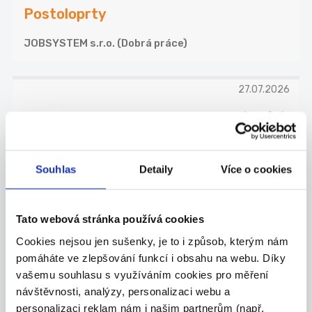
Postoloprty
JOBSYSTEM s.r.o. (Dobrá práce)
27.07.2026
Operátor výrobní kvality (m/ž)
- 13.plat, bonusy
Základní hrubá mzda 28 900 Kč Po 3 měsících
Souhlas
Detaily
Více o cookies
navý...
Žatec
EUROPA Union Service a.s. (Dobrá práce)
Tato webová stránka používá cookies
Cookies nejsou jen sušenky, je to i způsob, kterým nám
pomáháte ve zlepšování funkcí i obsahu na webu. Díky
27.07.2026
vašemu souhlasu s využíváním cookies pro měření
Přijímací technik Škoda a VW
návštěvnosti, analýzy, personalizaci webu a
personalizaci reklam nám i našim partnerům (např.