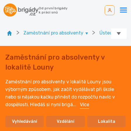
Od první brigády
k práci snů
>
>
Zaměstnání pro absolventy
Ústecký kr.
Zaměstnání pro absolventy v
lokalitě Louny
Zaměstnání pro absolventy v lokalitě Louny jsou
výborným způsobem, jak začít vydělávat při škole
nebo si nějakou kačku přinést do rozpočtu navíc v
dospělosti. Hledáš si nyní brigá
...
Více
Vyhledávání
Vzdělání
Lokalita