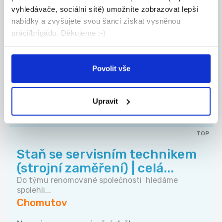
(vhodné pro absolventy)
vyhledávače, sociální sítě) umožníte zobrazovat lepší
• Poskytování systematické a odborné péče
nabídky a zvyšujete svou šanci získat vysněnou
zákazn...
práci/brigádu. Děkujeme :-)
Podbořany
ADECCO spol. s r.o. (Dobrá práce)
Povolit vše
DALŠÍ NABÍDKY Z KRAJE
Upravit
ÚSTECKÝ KRAJ
TOP
Staň se servisním technikem
(strojní zaměření) | celá...
Do týmu renomované společnosti hledáme
spolehli...
Chomutov