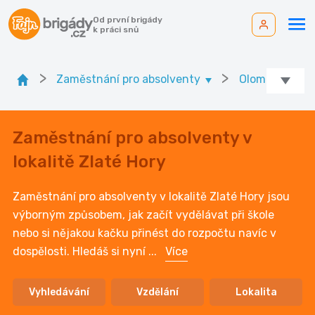
Od první brigády
k práci snů
>
>
Zaměstnání pro absolventy
Olomoucký kr.
Zaměstnání pro absolventy v
lokalitě Zlaté Hory
Zaměstnání pro absolventy v lokalitě Zlaté Hory jsou
výborným způsobem, jak začít vydělávat při škole
nebo si nějakou kačku přinést do rozpočtu navíc v
dospělosti. Hledáš si nyní
...
Více
Vyhledávání
Vzdělání
Lokalita