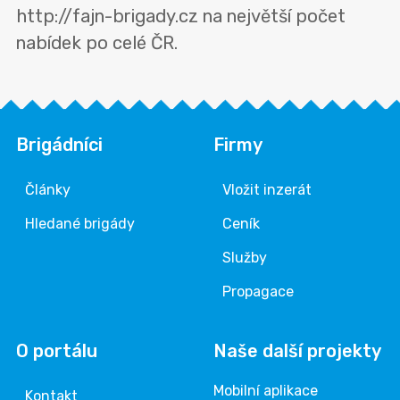
http://fajn-brigady.cz na největší počet
nabídek po celé ČR.
Brigádníci
Firmy
Články
Vložit inzerát
Hledané brigády
Ceník
Služby
Propagace
O portálu
Naše další projekty
Mobilní aplikace
Kontakt