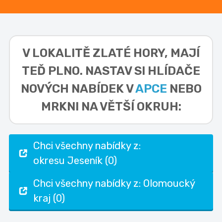
V LOKALITĚ
ZLATÉ HORY,
MAJÍ
TEĎ PLNO. NASTAV SI HLÍDAČE
NOVÝCH NABÍDEK V
APCE
NEBO
MRKNI NA VĚTŠÍ OKRUH:
Chci všechny nabídky z:
okresu Jeseník (0)
Chci všechny nabídky z: Olomoucký
kraj (0)