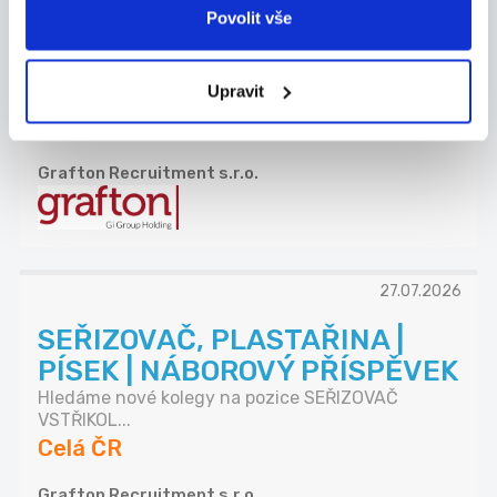
NÁKUPČÍ | AŽ 70 000 KČ |
Povolit vše
PÍSEK
Máte za sebou praxi v technickém nákupu a
Upravit
domluv...
Celá ČR
Grafton Recruitment s.r.o.
27.07.2026
SEŘIZOVAČ, PLASTAŘINA |
PÍSEK | NÁBOROVÝ PŘÍSPĚVEK
Hledáme nové kolegy na pozice SEŘIZOVAČ
VSTŘIKOL...
Celá ČR
Grafton Recruitment s.r.o.