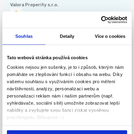
Valora Properity s.r.o.
Souhlas
Detaily
Více o cookies
27.07.2026
Mistr stavby pro závod
kolejových staveb
Tato webová stránka používá cookies
Co u nás budete dělat? - Řídit realizace sta...
Cookies nejsou jen sušenky, je to i způsob, kterým nám
Celá ČR
pomáháte ve zlepšování funkcí i obsahu na webu. Díky
vašemu souhlasu s využíváním cookies pro měření
Chládek & Tintěra, a.s.
návštěvnosti, analýzy, personalizaci webu a
personalizaci reklam nám i našim partnerům (např.
vyhledávače, sociální sítě) umožníte zobrazovat lepší
nabídky a zvyšujete svou šanci získat vysněnou
práci/brigádu. Děkujeme :-)
27.07.2026
ZKUŠENÝ TECHNICKÝ