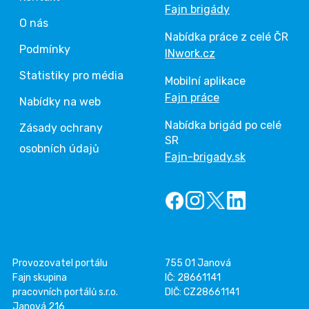
Fajn brigády
O nás
Nabídka práce z celé ČR
Podmínky
INwork.cz
Statistiky pro média
Mobilní aplikace
Fajn práce
Nabídky na web
Nabídka brigád po celé
Zásady ochrany
SR
osobních údajů
Fajn-brigady.sk
Provozovatel portálu
755 01 Janová
Fajn skupina
IČ: 28661141
pracovních portálů s.r.o.
DIČ: CZ28661141
Janová 216